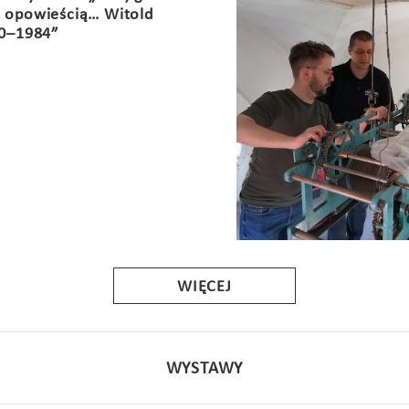
ię opowieścią… Witold
0–1984”
WIĘCEJ
WYSTAWY