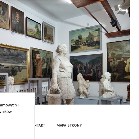
klamowych i
owników
PROJEKTY
KONTAKT
MAPA STRONY