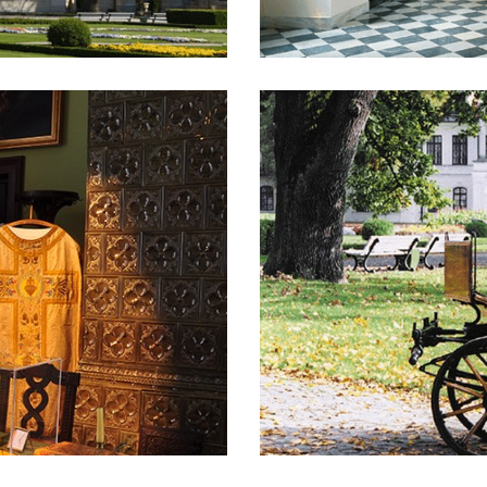
41
Powozownia