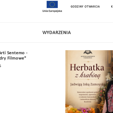
GODZINY OTWARCIA
K
WYDARZENIA
Arti Sentemo -
dry Filmowe"
6