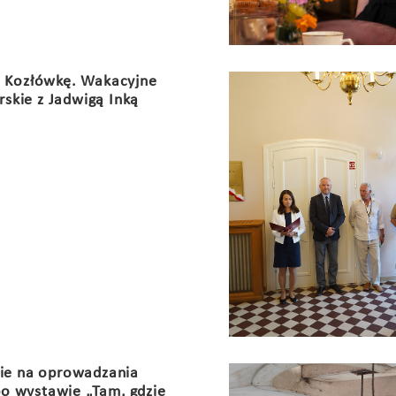
 Kozłówkę. Wakacyjne
rskie z Jadwigą Inką
ie na oprowadzania
po wystawie „Tam, gdzie