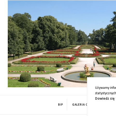
Park
Używamy infor
statystycznyc
Dowiedz się 
BIP
GALERIA CYFROWA
ROD