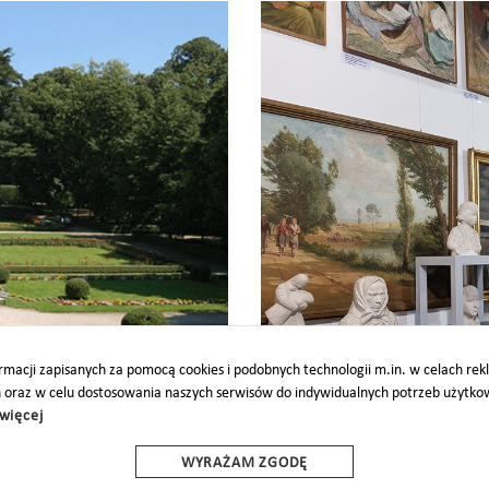
Galeria Sztuki
macji zapisanych za pomocą cookies i podobnych technologii m.in. w celach re
h oraz w celu dostosowania naszych serwisów do indywidualnych potrzeb użytk
więcej
O
PARTNERZY
PROJEKTY UE
DOTACJE
DOSTĘPNOŚĆ
WYRAŻAM ZGODĘ