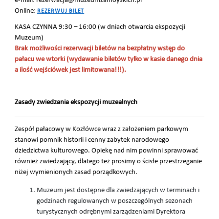
e-mail: rezerwacja@muzeumzamoyskich.pl
Online:
REZERWUJ BILET
KASA CZYNNA 9:30 – 16:00 (w dniach otwarcia ekspozycji
Muzeum)
Brak możliwości rezerwacji biletów na bezpłatny wstęp do
pałacu we wtorki (wydawanie biletów tylko w kasie danego dnia
a ilość wejściówek jest limitowana!!!).
Zasady zwiedzania ekspozycji muzealnych
Zespół pałacowy w Kozłówce wraz z założeniem parkowym
stanowi pomnik historii i cenny zabytek narodowego
dziedzictwa kulturowego. Opiekę nad nim powinni sprawować
również zwiedzający, dlatego też prosimy o ścisłe przestrzeganie
niżej wymienionych zasad porządkowych.
Muzeum jest dostępne dla zwiedzających w terminach i
godzinach regulowanych w poszczególnych sezonach
turystycznych odrębnymi zarządzeniami Dyrektora