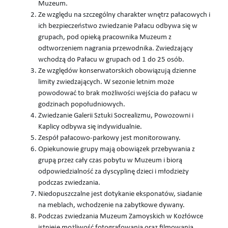
Muzeum.
Ze względu na szczególny charakter wnętrz pałacowych i
ich bezpieczeństwo zwiedzanie Pałacu odbywa się w
grupach, pod opieką pracownika Muzeum z
odtworzeniem nagrania przewodnika. Zwiedzający
wchodzą do Pałacu w grupach od 1 do 25 osób.
Ze względów konserwatorskich obowiązują dzienne
limity zwiedzających. W sezonie letnim może
powodować to brak możliwości wejścia do pałacu w
godzinach popołudniowych.
Zwiedzanie Galerii Sztuki Socrealizmu, Powozowni i
Kaplicy odbywa się indywidualnie.
Zespół pałacowo-parkowy jest monitorowany.
Opiekunowie grupy mają obowiązek przebywania z
grupą przez cały czas pobytu w Muzeum i biorą
odpowiedzialność za dyscyplinę dzieci i młodzieży
podczas zwiedzania.
Niedopuszczalne jest dotykanie eksponatów, siadanie
na meblach, wchodzenie na zabytkowe dywany.
Podczas zwiedzania Muzeum Zamoyskich w Kozłówce
istnieje możliwość fotografowania oraz filmowania