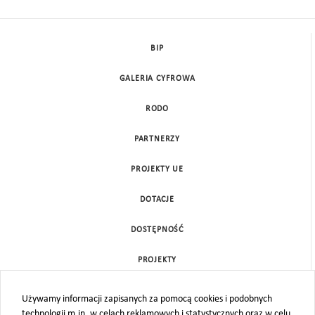
BIP
GALERIA CYFROWA
RODO
PARTNERZY
PROJEKTY UE
DOTACJE
DOSTĘPNOŚĆ
PROJEKTY
KONTAKT
Używamy informacji zapisanych za pomocą cookies i podobnych
technologii m.in. w celach reklamowych i statystycznych oraz w celu