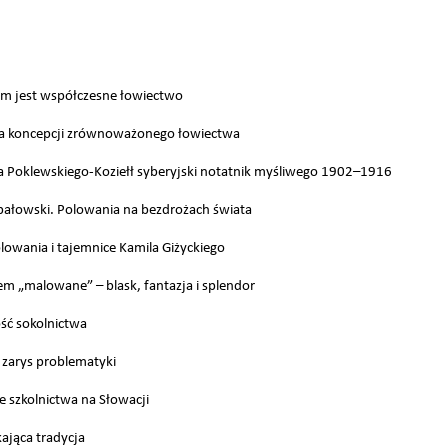
m jest współczesne łowiectwo
nia koncepcji zrównoważonego łowiectwa
za Poklewskiego-Koziełł syberyjski notatnik myśliwego 1902–1916
ałowski. Polowania na bezdrożach świata
lowania i tajemnice Kamila Giżyckiego
m „malowane” – blask, fantazja i splendor
ść sokolnictwa
– zarys problematyki
e szkolnictwa na Słowacji
kająca tradycja