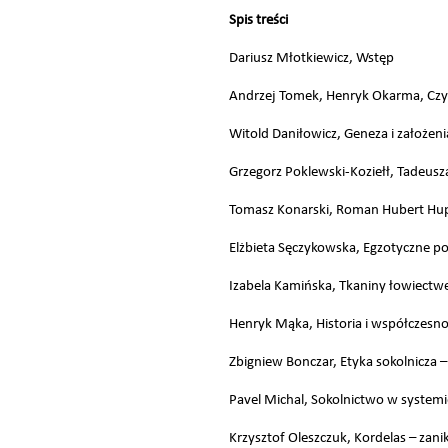
Spis treści
Dariusz Młotkiewicz, Wstęp
Andrzej Tomek, Henryk Okarma, Czy
Witold Daniłowicz, Geneza i założe
Grzegorz Poklewski-Koziełł, Tadeus
Tomasz Konarski, Roman Hubert Hup
Elżbieta Sęczykowska, Egzotyczne po
Izabela Kamińska, Tkaniny łowiectwe
Henryk Mąka, Historia i współczesno
Zbigniew Bonczar, Etyka sokolnicza 
Pavel Michal, Sokolnictwo w systemi
Krzysztof Oleszczuk, Kordelas – zani