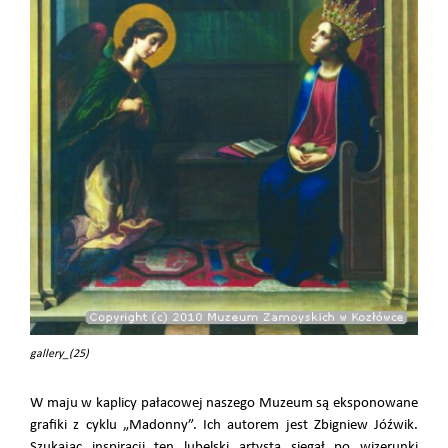
gallery_(25)
W maju w kaplicy pałacowej naszego Muzeum są eksponowane
grafiki z cyklu „Madonny”. Ich autorem jest Zbigniew Jóźwik.
Szukając inspiracji ten lubelski artysta sięgał po wizerunki