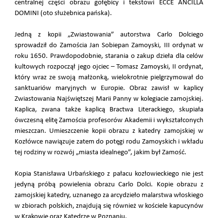
centralnej części obrazu gołębicy i tekstowi ECCE ANCILLA
DOMINI (oto służebnica pańska).
Jedną z kopii „Zwiastowania” autorstwa Carlo Dolciego
sprowadził do Zamościa Jan Sobiepan Zamoyski, III ordynat w
roku 1650. Prawdopodobnie, starania o zakup dzieła dla celów
kultowych rozpoczął jego ojciec – Tomasz Zamoyski, II ordynat,
który wraz ze swoją małżonką, wielokrotnie pielgrzymował do
sanktuariów maryjnych w Europie. Obraz zawisł w kaplicy
Zwiastowania Najświętszej Marii Panny w kolegiacie zamojskiej.
Kaplica, zwana także kaplicą Bractwa Literackiego, skupiała
ówczesną elitę Zamościa profesorów Akademii i wykształconych
mieszczan. Umieszczenie kopii obrazu z katedry zamojskiej w
Kozłówce nawiązuje zatem do potęgi rodu Zamoyskich i wkładu
tej rodziny w rozwój „miasta idealnego”, jakim był Zamość.
Kopia Stanisława Urbańskiego z pałacu kozłowieckiego nie jest
jedyną próbą powielenia obrazu Carlo Dolci. Kopie obrazu z
zamojskiej katedry, uznanego za arcydzieło malarstwa włoskiego
w zbiorach polskich, znajdują się również w kościele kapucynów
w Krakowie oraz Katedrze w Poznaniu.