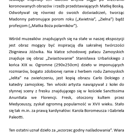
koronowanych obrazów i rzeźb przedstawiających Matkę Boską.
Odwoływał się również do swoich doświadczeń, tworząc
Madonny patronujące porom roku („Kwietnia”, „Zielna”) bądź
profesjom („Matka Boża polarników”).
Wśród muzealiów znajdujących się na stałe w naszej ekspozycji
jest obraz mogący być inspiracją dla sakralnej twórczości
Zbigniewa Jóźwika. Na klatce schodowej pałacu Zamoyskich
znajduje się obraz „Zwiastowanie” Stanisława Urbańskiego z
końca XIX w. Ogromne (290x250cm) dzieło w imponujących
rozmiarów, bogato zdobionej ramie z herbem rodu Zamoyskich
„Jelita” na zwieńczeniu, jest kopią obrazu Carlo Dolciego z
katedry zamojskiej. Ten włoski artysta nawiązywał z kolei do
słynnej sceny z fresku znajdującego się w kościele Sanctissima
Anuntiata we Florencji. Fresk, otoczony kultem przez
Medyceuszy, zyskał ogromną popularność w XVII wieku. Stało
się tak m.in. za prawą kardynałów: Karola Boromeusza i Gabriela
Paleotti.
Ten ostatni uznał dzieło za „wzorzec godny naśladowania”. Wiara