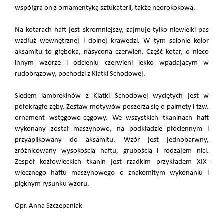
współgra on z ornamentyką sztukaterii, także neorokokową.
Na kotarach haft jest skromniejszy, zajmuje tylko niewielki pas
wzdłuż wewnętrznej i dolnej krawędzi. W tym salonie kolor
aksamitu to głęboka, nasycona czerwień. Część kotar, o nieco
innym wzorze i odcieniu czerwieni lekko wpadającym w
rudobrązowy, pochodzi z Klatki Schodowej.
Siedem lambrekinów z Klatki Schodowej wyciętych jest w
półokrągłe zęby. Zestaw motywów poszerza się o palmety i tzw.
ornament wstęgowo-cęgowy. We wszystkich tkaninach haft
wykonany został maszynowo, na podkładzie płóciennym i
przyaplikowany do aksamitu. Wzór jest jednobarwny,
zróżnicowany wysokością haftu, grubością i rodzajem nici.
Zespół kozłowieckich tkanin jest rzadkim przykładem XIX-
wiecznego haftu maszynowego o znakomitym wykonaniu i
pięknym rysunku wzoru.
Opr. Anna Szczepaniak