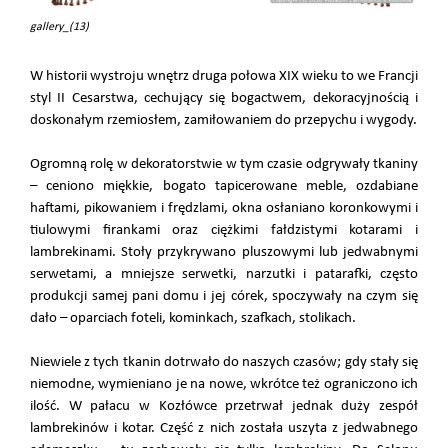
gallery_(13)
W historii wystroju wnętrz druga połowa XIX wieku to we Francji
styl II Cesarstwa, cechujący się bogactwem, dekoracyjnością i
doskonałym rzemiosłem, zamiłowaniem do przepychu i wygody.
Ogromną rolę w dekoratorstwie w tym czasie odgrywały tkaniny
– ceniono miękkie, bogato tapicerowane meble, ozdabiane
haftami, pikowaniem i frędzlami, okna osłaniano koronkowymi i
tiulowymi firankami oraz ciężkimi fałdzistymi kotarami i
lambrekinami. Stoły przykrywano pluszowymi lub jedwabnymi
serwetami, a mniejsze serwetki, narzutki i patarafki, często
produkcji samej pani domu i jej córek, spoczywały na czym się
dało – oparciach foteli, kominkach, szafkach, stolikach.
Niewiele z tych tkanin dotrwało do naszych czasów; gdy stały się
niemodne, wymieniano je na nowe, wkrótce też ograniczono ich
ilość. W pałacu w Kozłówce przetrwał jednak duży zespół
lambrekinów i kotar. Część z nich została uszyta z jedwabnego