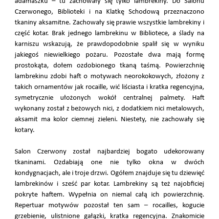
adamaszku – tu zachowały się tylko lambrekiny. Do Salonu
Czerwonego, Biblioteki i na Klatkę Schodową przeznaczono
tkaniny aksamitne. Zachowały się prawie wszystkie lambrekiny i
część kotar. Brak jednego lambrekinu w Bibliotece, a ślady na
karniszu wskazują, że prawdopodobnie spalił się w wyniku
jakiegoś niewielkiego pożaru. Pozostałe dwa mają formę
prostokąta, dołem ozdobionego tkaną taśmą. Powierzchnię
lambrekinu zdobi haft o motywach neorokokowych, złożony z
takich ornamentów jak rocaille, wić liściasta i kratka regencyjna,
symetrycznie ułożonych wokół centralnej palmety. Haft
wykonany został z beżowych nici, z dodatkiem nici metalowych,
aksamit ma kolor ciemnej zieleni. Niestety, nie zachowały się
kotary.
Salon Czerwony został najbardziej bogato udekorowany
tkaninami. Ozdabiają one nie tylko okna w dwóch
kondygnacjach, ale i troje drzwi. Ogółem znajduje się tu dziewięć
lambrekinów i sześć par kotar. Lambrekiny są też najobficiej
pokryte haftem. Wypełnia on niemal całą ich powierzchnię.
Repertuar motywów pozostał ten sam – rocailles, kogucie
grzebienie, ulistnione gałązki, kratka regencyjna. Znakomicie