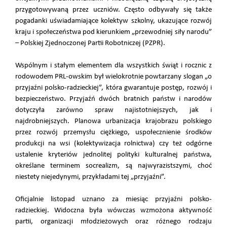
przygotowywaną przez uczniów. Często odbywały się także
pogadanki uświadamiające kolektyw szkolny, ukazujące rozwój
kraju i społeczeństwa pod kierunkiem „przewodniej siły narodu”
– Polskiej Zjednoczonej Partii Robotniczej (PZPR).
Wspólnym i stałym elementem dla wszystkich świąt i rocznic z
rodowodem PRL-owskim był wielokrotnie powtarzany slogan „o
przyjaźni polsko-radzieckiej”, która gwarantuje postęp, rozwój i
bezpieczeństwo. Przyjaźń dwóch bratnich państw i narodów
dotyczyła zarówno spraw najistotniejszych, jak i
najdrobniejszych. Planowa urbanizacja krajobrazu polskiego
przez rozwój przemysłu ciężkiego, uspołecznienie środków
produkcji na wsi (kolektywizacja rolnictwa) czy też odgórne
ustalenie kryteriów jednolitej polityki kulturalnej państwa,
określane terminem socrealizm, są najwyrazistszymi, choć
niestety niejedynymi, przykładami tej „przyjaźni”.
Oficjalnie listopad uznano za miesiąc przyjaźni polsko-
radzieckiej. Widoczna była wówczas wzmożona aktywność
partii, organizacji młodzieżowych oraz różnego rodzaju