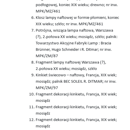
podłogowej, koniec XIX wieku; drewno; nr inw.
MPK/MZ/461
Klosz lampy naftowej w formie płomieni, koniec
XIX wieku; szkło; nr inw. MPK/MZ/461
Potrójna, wisząca lampa naftowa, Warszawa
(?), 2.połowa XX wieku; mosiądz, szkło; palnik:
Towarzystwo Akcyjne Fabryki Lamp : Bracia
Brünner, Hugo Schneider i R. Ditmar; nr inw.
MPK/ZM/87
Fragment lampy naftowej Warszawa (?),
2.połowa XX wieku; mosiądz, szkło
Kinkiet świecowo – naftowy, Francja, XIX wiek;
mosiądz; palnik BEC SOLEIL R. DITMAR; nr inw.
MPK/ZM/97
Fragment dekoracji kinkietu, Francja, XIX wiek;
mosiądz
Fragment dekoracji kinkietu, Francja, XIX wiek;
mosiądz
Fragment dekoracji kinkietu, Francja, XIX wiek;
mosiądz