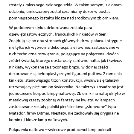
zostały z mlecznego zielonego szkła. W takim samym, zielonym
odcieniu, umieszczony został ceramiczny dekor w postaci
pomniejszonego kształtu klosza nad środkowym zbiornikiem.
W podobnym stylu udekorowana została para
dziewiętnastowiecznych, francuskich kinkietów w Sieni.
Znajdują się po obu stronach głównych drzwi pałacu. Intryguje
nie tylko ich wytworna dekoracja, ale również zastosowane w
nich techniczne rozwiązanie, polegające na połączeniu dwóch
źródeł światła, którego dostarczały zarówno nafta, jak i świece.
Kinkiety, wykonane ze złoconego brązu, w dolnej części
dekorowane są pełnoplastycznymi figurami puttów. Z ramienia
kinkietu, stanowiącego trzon konstrukcji, wysuwa się talerzyk,
utrzymujący pięć ramion świecznika. Na talerzyku osadzony jest
jednocześnie korpus lampy naftowej. Zbiorniki na naftę ukryto w
metalowej czaszy zdobnej w fantazyjne kwiaty. W lampach
zastosowane zostały palniki pierścieniowe „słoneczne” typu
Matador, firmy Ditmar. Niestety, nie zachowały się oryginalne
kominki i klosze lamp naftowych.
Połączenia naftowo – świecowe producenci lamp polecali