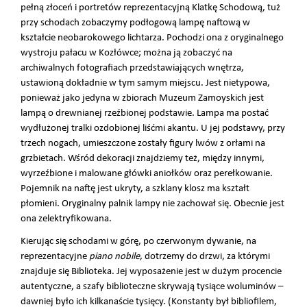
pełną złoceń i portretów reprezentacyjną Klatkę Schodową, tuż
przy schodach zobaczymy podłogową lampę naftową w
kształcie neobarokowego lichtarza. Pochodzi ona z oryginalnego
wystroju pałacu w Kozłówce; można ją zobaczyć na
archiwalnych fotografiach przedstawiających wnętrza,
ustawioną dokładnie w tym samym miejscu. Jest nietypowa,
ponieważ jako jedyna w zbiorach Muzeum Zamoyskich jest
lampą o drewnianej rzeźbionej podstawie. Lampa ma postać
wydłużonej tralki ozdobionej liśćmi akantu. U jej podstawy, przy
trzech nogach, umieszczone zostały figury lwów z orłami na
grzbietach. Wśród dekoracji znajdziemy też, między innymi,
wyrzeźbione i malowane główki aniołków oraz perełkowanie.
Pojemnik na naftę jest ukryty, a szklany klosz ma kształt
płomieni. Oryginalny palnik lampy nie zachował się. Obecnie jest
ona zelektryfikowana.
Kierując się schodami w górę, po czerwonym dywanie, na
reprezentacyjne
piano nobile
, dotrzemy do drzwi, za którymi
znajduje się Biblioteka. Jej wyposażenie jest w dużym procencie
autentyczne, a szafy biblioteczne skrywają tysiące woluminów –
dawniej było ich kilkanaście tysięcy. (Konstanty był bibliofilem,