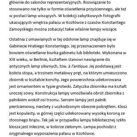
głównie do salonów reprezentacyjnych. Rozwiązanie to
stosowano nie tylko w formie oświetlenia przyściennego, ale też
w postaci lamp wiszących. W kolekcji zabytkowych fotografii
ukazujących wnętrza pałacu w Kozłówce z czasów Konstantego
Zamoyskiego można zobaczyć takie właśnie lampy wiszące.
Ostatnia z omawianych w tej odsłonie lamp znajduje się w
Gabinecie Hrabiego Konstantego. Jej przeznaczeniem było
bowiem oświetlanie biurka gabinetu lub biblioteki. Wykonana w
XIX wieku, w Berlinie, kształtem stanowi nawiązanie do
antycznych lamp oliwnych, tzw. à
l’antique
. Jej podstawą jest
kolista stopa, a trzonem metalowy pręt, na którym umieszczono
zbiornik w kształcie konchy. Jego powierzchnia udekorowana
jest ornamentem w typie groteski. Zatyczka zbiornika ma kształt
uroczej sowy. Konstrukcja lampy umożliwiała obrót zbiornika z
palnikiem wokół osi trzonu. Sercem lampy jest palnik
pierścieniowy, niestety z uszkodzonym obecnie pokrętłem. Klosz
jest kopulasty, w górnej części udekorowany wysoką koroną ze
złoconego brązu. Tak jak w przypadku lampy bibliotecznej szkło
klosza jest mleczne, w kolorze zielonym. Lampa pochodzi z
oryginalnego wyposażenia pałacu w Kozłówce.