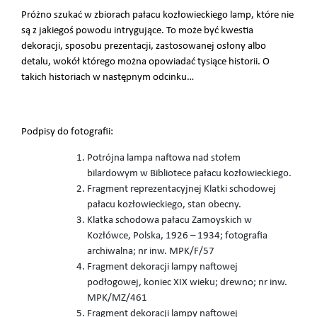
Próżno szukać w zbiorach pałacu kozłowieckiego lamp, które nie
są z jakiegoś powodu intrygujące. To może być kwestia
dekoracji, sposobu prezentacji, zastosowanej osłony albo
detalu, wokół którego można opowiadać tysiące historii. O
takich historiach w następnym odcinku…
Podpisy do fotografii:
Potrójna lampa naftowa nad stołem
bilardowym w Bibliotece pałacu kozłowieckiego.
Fragment reprezentacyjnej Klatki schodowej
pałacu kozłowieckiego, stan obecny.
Klatka schodowa pałacu Zamoyskich w
Kozłówce, Polska, 1926 – 1934; fotografia
archiwalna; nr inw. MPK/F/57
Fragment dekoracji lampy naftowej
podłogowej, koniec XIX wieku; drewno; nr inw.
MPK/MZ/461
Fragment dekoracji lampy naftowej