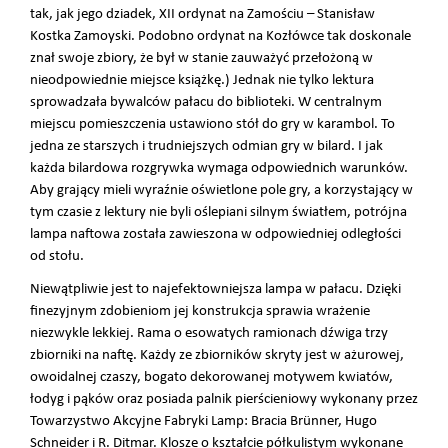
tak, jak jego dziadek, XII ordynat na Zamościu – Stanisław
Kostka Zamoyski. Podobno ordynat na Kozłówce tak doskonale
znał swoje zbiory, że był w stanie zauważyć przełożoną w
nieodpowiednie miejsce książkę.) Jednak nie tylko lektura
sprowadzała bywalców pałacu do biblioteki. W centralnym
miejscu pomieszczenia ustawiono stół do gry w karambol. To
jedna ze starszych i trudniejszych odmian gry w bilard. I jak
każda bilardowa rozgrywka wymaga odpowiednich warunków.
Aby grający mieli wyraźnie oświetlone pole gry, a korzystający w
tym czasie z lektury nie byli oślepiani silnym światłem, potrójna
lampa naftowa została zawieszona w odpowiedniej odległości
od stołu.
Niewątpliwie jest to najefektowniejsza lampa w pałacu. Dzięki
finezyjnym zdobieniom jej konstrukcja sprawia wrażenie
niezwykle lekkiej. Rama o esowatych ramionach dźwiga trzy
zbiorniki na naftę. Każdy ze zbiorników skryty jest w ażurowej,
owoidalnej czaszy, bogato dekorowanej motywem kwiatów,
łodyg i pąków oraz posiada palnik pierścieniowy wykonany przez
Towarzystwo Akcyjne Fabryki Lamp: Bracia Brünner, Hugo
Schneider i R. Ditmar. Klosze o kształcie półkulistym wykonane