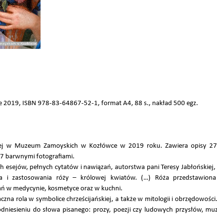
019, ISBN 978-83-64867-52-1, format A4, 88 s., nakład 500 egz.
nej w Muzeum Zamoyskich w Kozłówce w 2019 roku. Zawiera opisy 27
07 barwnymi fotografiami.
h esejów, pełnych cytatów i nawiązań, autorstwa pani Teresy Jabłońskie
ia i zastosowania róży – królowej kwiatów. (…) Róża przedstawiona 
ań w medycynie, kosmetyce oraz w kuchni.
aczna rola w symbolice chrześcijańskiej, a także w mitologii i obrzędowośc
esieniu do słowa pisanego: prozy, poezji czy ludowych przysłów, muzy