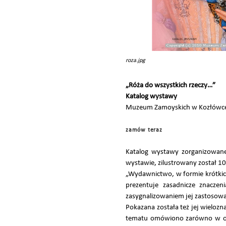
roza.jpg
„Róża do wszystkich rzeczy…”
Katalog wystawy
Muzeum Zamoyskich w Kozłówce 2
zamów teraz
Katalog wystawy zorganizowa
wystawie, zilustrowany został 1
„Wydawnictwo, w formie krótkic
prezentuje zasadnicze znaczen
zasygnalizowaniem jej zastosow
Pokazana została też jej wielozn
tematu omówiono zarówno w odni