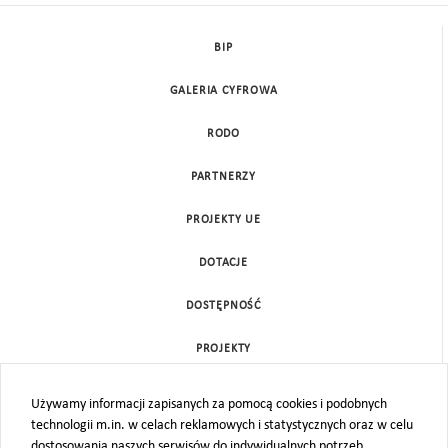
BIP
GALERIA CYFROWA
RODO
PARTNERZY
PROJEKTY UE
DOTACJE
DOSTĘPNOŚĆ
PROJEKTY
KONTAKT
Używamy informacji zapisanych za pomocą cookies i podobnych
technologii m.in. w celach reklamowych i statystycznych oraz w celu
MAPA STRONY
dostosowania naszych serwisów do indywidualnych potrzeb