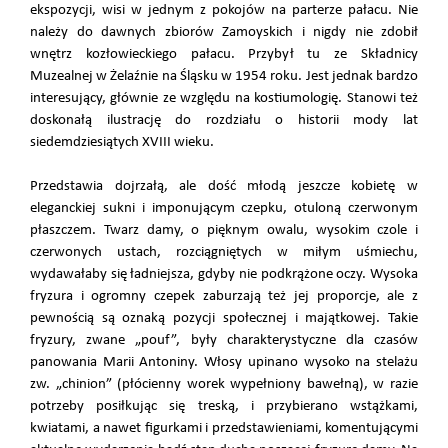
ekspozycji, wisi w jednym z pokojów na parterze pałacu. Nie
należy do dawnych zbiorów Zamoyskich i nigdy nie zdobił
wnętrz kozłowieckiego pałacu. Przybył tu ze Składnicy
Muzealnej w Żelaźnie na Śląsku w 1954 roku. Jest jednak bardzo
interesujący, głównie ze względu na kostiumologię. Stanowi też
doskonałą ilustrację do rozdziału o historii mody lat
siedemdziesiątych XVIII wieku.
Przedstawia dojrzałą, ale dość młodą jeszcze kobietę w
eleganckiej sukni i imponującym czepku, otuloną czerwonym
płaszczem. Twarz damy, o pięknym owalu, wysokim czole i
czerwonych ustach, rozciągniętych w miłym uśmiechu,
wydawałaby się ładniejsza, gdyby nie podkrążone oczy. Wysoka
fryzura i ogromny czepek zaburzają też jej proporcje, ale z
pewnością są oznaką pozycji społecznej i majątkowej. Takie
fryzury, zwane „pouf”, były charakterystyczne dla czasów
panowania Marii Antoniny. Włosy upinano wysoko na stelażu
zw. „chinion” (płócienny worek wypełniony bawełną), w razie
potrzeby posiłkując się treską, i przybierano wstążkami,
kwiatami, a nawet figurkami i przedstawieniami, komentującymi