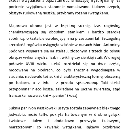
aktualne wydarzenia bądź stan ducha noszącej fryzurę damy. Na
portrecie wyjątkowo starannie namalowano tiulowy czepek,
obszyty rurkowaną riuszką, przybrany różami i wstążkami.
Majorowa ubrana jest w błękitną suknię, tzw. rogówkę,
charakteryzującą się obcisłym stanikiem i bardzo szeroką
spódnicą, o kształcie ewoluującym na przestrzeni lat. Szczególną
szerokość rogówka osiągnęła właśnie w czasach Marii Antoniny.
Spódnica wspierała się na stelażu, złożonym z trzech do ośmiu
obręczy wykonanych z fiszbin, wikliny czy cienkiej stali. W drugiej
połowie XVIII wieku stelaż rozdzielał się na dwie części,
mocowane na biodrach, co było znacznie wygodniejsze w
siadaniu, nadawało też sukni charakterystyczną formę, obszerną
po bokach, a z tyłu i z przodu spłaszczoną. Taki stelaż
przypominał nieco kosze, zakładane na juczne zwierzęta, stąd
francuska nazwa sukni – „panier” (kosz).
Suknia pani von Paszkowski uszyta została zapewne z błękitnego
jedwabiu, może tafty, pokryta haftowanym w drobne gałązki
kwiatowe tiulem i dodatkowo przeszyta tiulowymi,
marszczonymi co kawałek wstążkami. Rękawy przybrano