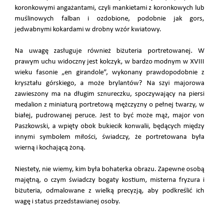
koronkowymi angażantami, czyli mankietami z koronkowych lub
muślinowych falban i ozdobione, podobnie jak gors,
jedwabnymi kokardami w drobny wzór kwiatowy.
Na uwagę zasługuje również biżuteria portretowanej. W
prawym uchu widoczny jest kolczyk, w bardzo modnym w XVIII
wieku fasonie „en girandole”, wykonany prawdopodobnie z
kryształu górskiego, a może brylantów? Na szyi majorowa
zawieszony ma na długim sznureczku, spoczywający na piersi
medalion z miniaturą portretową mężczyzny o pełnej twarzy, w
białej, pudrowanej peruce. Jest to być może mąż, major von
Paszkowski, a wpięty obok bukiecik konwalii, będących między
innymi symbolem miłości, świadczy, że portretowana była
wierną i kochającą żoną.
Niestety, nie wiemy, kim była bohaterka obrazu. Zapewne osobą
majętną, o czym świadczy bogaty kostium, misterna fryzura i
biżuteria, odmalowane z wielką precyzją, aby podkreślić ich
wagę i status przedstawianej osoby.