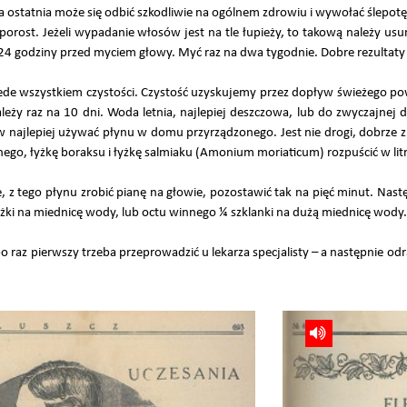
 ta ostatnia może się odbić szkodliwie na ogólnem zdrowiu i wywołać ślepotę
orost. Jeżeli wypadanie włosów jest na tle łupieży, to takową należy usun
 na 24 godziny przed myciem głowy. Myć raz na dwa tygodnie. Dobre rezultaty
e wszystkiem czystości. Czystość uzyskujemy przez dopływ świeżego powi
eży raz na 10 dni. Woda letnia, najlepiej deszczowa, lub do zwyczajnej 
najlepiej używać płynu w domu przyrządzonego. Jest nie drogi, dobrze zm
anego, łyżkę boraksu i łyżkę salmiaku (Amonium moriaticum) rozpuścić w l
 z tego płynu zrobić pianę na głowie, pozostawić tak na pięć minut. Nastę
ki na miednicę wody, lub octu winnego ¼ szklanki na dużą miednicę wody.
raz pierwszy trzeba przeprowadzić u lekarza specjalisty – a następnie od