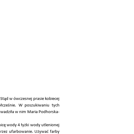
Stąd w ówczesnej prasie kobiecej
ółcześnie. W poszukiwaniu tych
owadziła w nim Maria Podhorska-
cę wody 4 łyżki wody utlenionej
 przez ufarbowanie. Używać farby