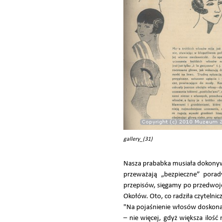
gallery_(31)
Nasza prababka musiała dokonywa
przeważają „bezpieczne” porad
przepisów, sięgamy po przedwoj
Okołów. Oto, co radziła czyteln
"Na pojaśnienie włosów doskona
– nie więcej, gdyż większa iloś