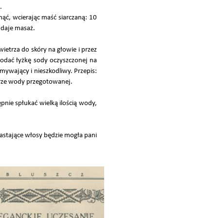
.
ąć, wcierając maść siarczaną: 10
 daje masaż.
etrza do skóry na głowie i przez
dodać łyżkę sody oczyszczonej na
ywający i nieszkodliwy. Przepis:
itrze wody przegotowanej.
pnie spłukać wielką ilością wody,
rastające włosy będzie mogła pani