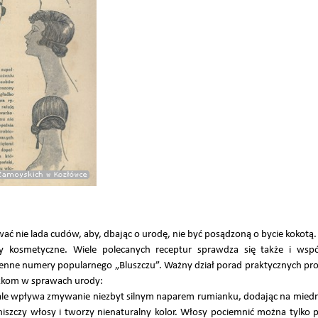
ć nie lada cudów, aby, dbając o urodę, nie być posądzoną o bycie kokotą. 
y kosmetyczne. Wiele polecanych receptur sprawdza się także i wsp
enne numery popularnego „Bluszczu”. Ważny dział porad praktycznych pr
iczkom w sprawach urody:
le wpływa zmywanie niezbyt silnym naparem rumianku, dodając na miedni
ć niszczy włosy i tworzy nienaturalny kolor. Włosy pociemnić można tylko