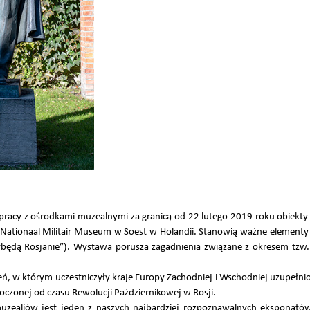
acy z ośrodkami muzealnymi za granicą od 22 lutego 2019 roku obiekt
ationaal Militair Museum w Soest w Holandii. Stanowią ważne elementy
ybędą Rosjanie”). Wystawa porusza zagadnienia związane z okresem tzw.
eń, w którym uczestniczyły kraje Europy Zachodniej i Wschodniej uzupełni
, toczonej od czasu Rewolucji Październikowej w Rosji.
zealiów jest jeden z naszych najbardziej rozpoznawalnych eksponató