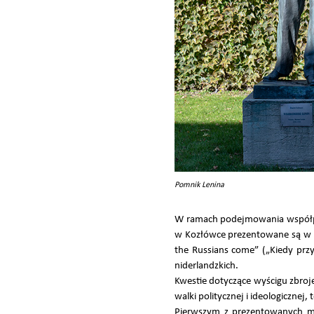
Pomnik Lenina
W ramach podejmowania współpr
w Kozłówce prezentowane są w N
the Russians come” („Kiedy prz
niderlandzkich.
Kwestie dotyczące wyścigu zbroj
walki politycznej i ideologicznej
Pierwszym z prezentowanych mu