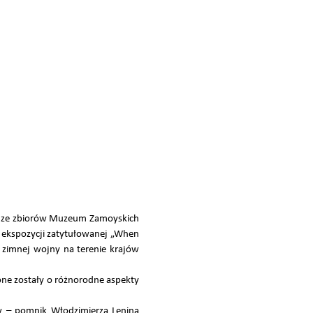
y ze zbiorów Muzeum Zamoyskich
 ekspozycji zatytułowanej „When
 zimnej wojny na terenie krajów
one zostały o różnorodne aspekty
w – pomnik Włodzimierza Lenina