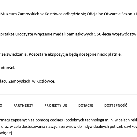
 Muzeum Zamoyskich w Kozłówce odbędzie się Oficjalne Otwarcie Sezonu K
tąpi także uroczyste wręczenie medali pamiątkowych 550-lecia Województ
 ze zwiedzania. Pozostałe ekspozycje będą dostępne nieodpłatnie.
odności.
pałacu Zamoyskich w Kozłówce.
O
PARTNERZY
PROJEKTY UE
DOTACJE
DOSTĘPNOŚĆ
macji zapisanych za pomocą cookies i podobnych technologii m.in. w celach re
h oraz w celu dostosowania naszych serwisów do indywidualnych potrzeb użytk
więcej