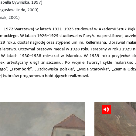
zabella Cywińska, 1997)
Bogusław Linda, 2000)
niak, 2001)
e – 1972 Warszawa) w latach 1921–1925 studiował w Akademii Sztuk Pię
amockiego. W latach 1926–1929 studiował w Paryżu na prestiżowej uczelni
929 roku, dostał nagrodę oraz stypendium im. Kellermana. Uprawiał mala
malierstwo. Otrzymał brązowy medal w 1928 roku i srebrny w roku 192
żu. W latach 1930–1938 mieszkał w Maroku. W 1939 roku przyjechał 
k artystyczny uległ zniszczeniu. Po wojnie tworzył cykle malarskie: 
iego”, „Frombork”, „Uzdrowiska polskie”, „Moja Starówka”, „Ziemie Odzy
cej twórców programowo hołdujących realizmowi.