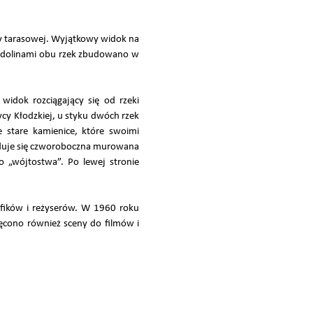
wy tarasowej. Wyjątkowy widok na
 z dolinami obu rzek zbudowano w
idok rozciągający się od rzeki
cy Kłodzkiej, u styku dwóch rzek
e stare kamienice, które swoimi
ajduje się czworoboczna murowana
 „wójtostwa”. Po lewej stronie
rafików i reżyserów. W 1960 roku
ręcono również sceny do filmów i