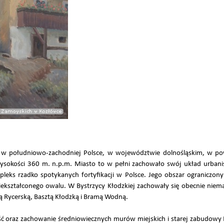
m w południowo-zachodniej Polsce, w województwie dolnośląskim, w pow
 wysokości 360 m. n.p.m. Miasto to w pełni zachowało swój układ urban
leks rzadko spotykanych fortyfikacji w Polsce. Jego obszar ograniczony
zniekształconego owalu. W Bystrzycy Kłodzkiej zachowały się obecnie niem
ą Rycerską, Basztą Kłodzką i Bramą Wodną.
ść oraz zachowanie średniowiecznych murów miejskich i starej zabudowy 