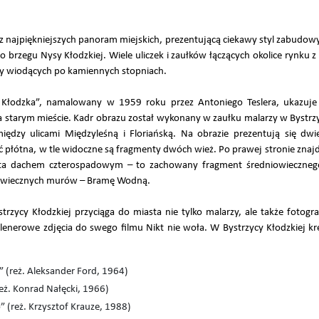
 z najpiękniejszych panoram miejskich, prezentującą ciekawy styl zabudo
 brzegu Nysy Kłodzkiej. Wiele uliczek i zaułków łączących okolice rynku
edy wiodących po kamiennych stopniach.
 Kłodzka”, namalowany w 1959 roku przez Antoniego Teslera, ukazuje w
a starym mieście. Kadr obrazu został wykonany w zaułku malarzy w Bystrzy
między ulicami Międzyleśną i Floriańską. Na obrazie prezentują się dwi
ć płótna, w tle widoczne są fragmenty dwóch wież. Po prawej stronie zn
ryta dachem czterospadowym – to zachowany fragment średniowiecznego
iowiecznych murów – Bramę Wodną.
rzycy Kłodzkiej przyciąga do miasta nie tylko malarzy, ale także fotog
 plenerowe zdjęcia do swego filmu Nikt nie woła. W Bystrzycy Kłodzkiej k
” (reż. Aleksander Ford, 1964)
reż. Konrad Nałęcki, 1966)
 (reż. Krzysztof Krauze, 1988)