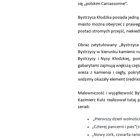
się „polskim Carcassonne”.
Bystrzyca Kłodzka posiada jedną
miasto można obejrzeć z prawego
postaci stromych przejść, nieki
Obraz zatytułowany „Bystrzyca
Bystrzycy w kierunku kamienic n
Bystrzycy i Nysy Kłodzkiej, po
gabarytami zajmują większą częś
wieża z kamienia i cegły, pok
widzimy okazały element średn
Malowniczość i wyjątkowość Byst
Kazimierz Kutz realizował tutaj
seriali:
„Pierwszy dzień wolności
„Czterej pancerni i pies”(
„Nowy Jork, czwarta rano”