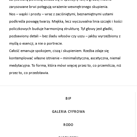
zarysowane brwi potęgują wrażenie wewnętrznego skupienia.
Nos – wąski i prosty – wraz z zaciśniętymi, beznamiętnymi ustami
podkreśla powagę twarzy. Miękka, lecz wyczuwalna linia szczęki i kości
policzkowych buduje harmonijną strukturę. Tył głowy jest gładki,
pozbawiony detali – bez śladu włosów czy uszu – jakby wyrzeźbiony z
myślą o esencji, a nie o portrecie.
Całość emanuje spokojem, ciszą i skupieniem. Rzeźba zdaje się
kontemplować własne istnienie – minimalistyczna, ascetyczna, niemal
medytacyjna. To forma, która mówi więcej przez to, co przemilcza, niż
przez to, co przedstawia.
BIP
GALERIA CYFROWA
RODO