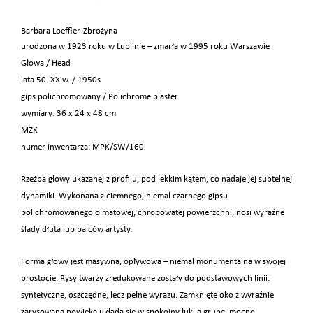
Barbara Loeffler-Zbrożyna
urodzona w 1923 roku w Lublinie – zmarła w 1995 roku Warszawie
Głowa / Head
lata 50. XX w. / 1950s
gips polichromowany / Polichrome plaster
wymiary: 36 x 24 x 48 cm
MZK
numer inwentarza: MPK/SW/160
Rzeźba głowy ukazanej z profilu, pod lekkim kątem, co nadaje jej subtelnej
dynamiki. Wykonana z ciemnego, niemal czarnego gipsu
polichromowanego o matowej, chropowatej powierzchni, nosi wyraźne
ślady dłuta lub palców artysty.
Forma głowy jest masywna, opływowa – niemal monumentalna w swojej
prostocie. Rysy twarzy zredukowane zostały do podstawowych linii:
syntetyczne, oszczędne, lecz pełne wyrazu. Zamknięte oko z wyraźnie
zarysowaną powieką układa się w spokojny łuk, a grube, mocno