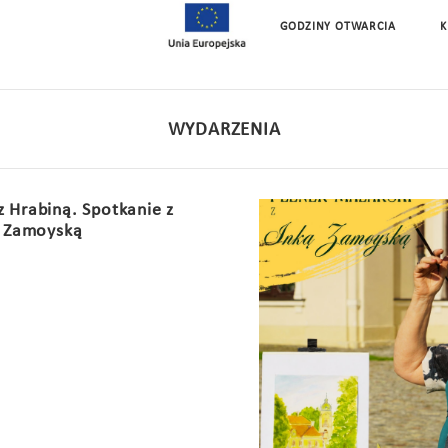
GODZINY OTWARCIA
K
WYDARZENIA
z Hrabiną. Spotkanie z
ą Zamoyską