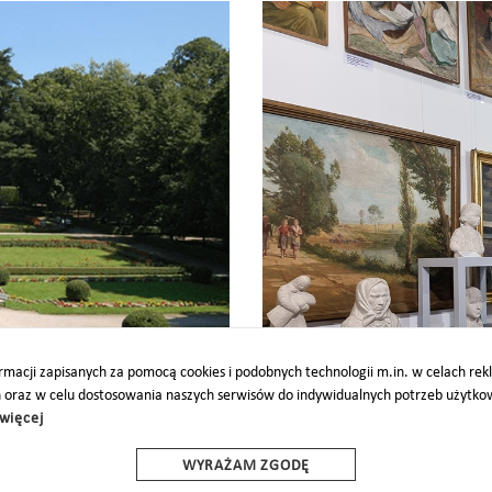
Galeria Sztuki
macji zapisanych za pomocą cookies i podobnych technologii m.in. w celach re
h oraz w celu dostosowania naszych serwisów do indywidualnych potrzeb użytk
więcej
O
PARTNERZY
PROJEKTY UE
DOTACJE
DOSTĘPNOŚĆ
WYRAŻAM ZGODĘ