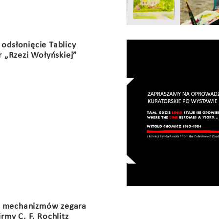
 odsłonięcie Tablicy
r „Rzezi Wołyńskiej”
 mechanizmów zegara
rmy C. F. Rochlitz