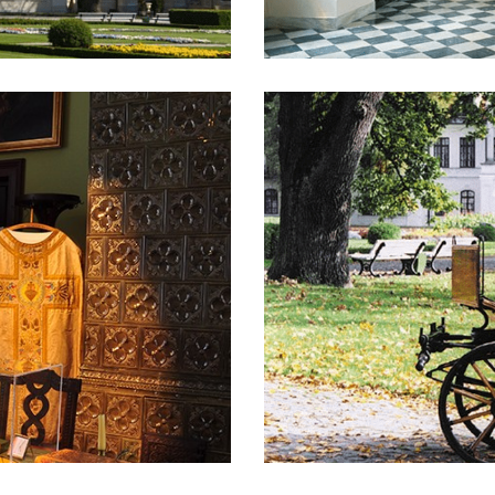
41
Powozownia