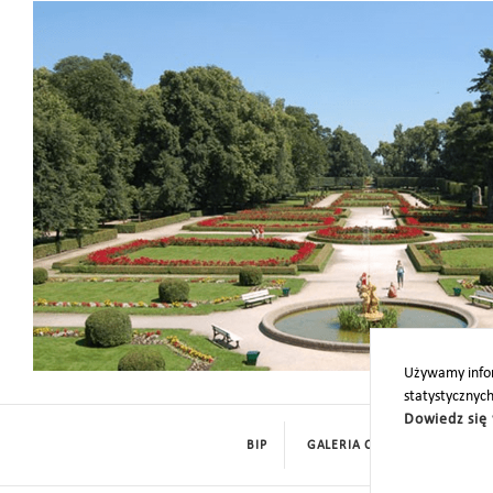
Park
Używamy infor
statystycznyc
Dowiedz się 
BIP
GALERIA CYFROWA
ROD