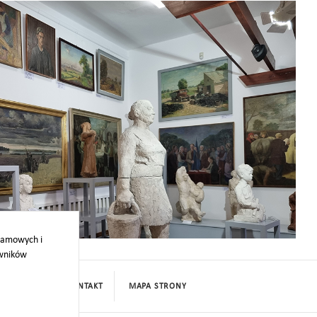
klamowych i
owników
PROJEKTY
KONTAKT
MAPA STRONY