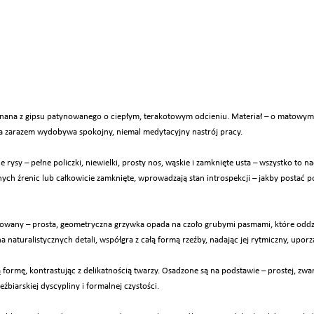
nana z gipsu patynowanego o ciepłym, terakotowym odcieniu. Materiał – o matowy
, a zarazem wydobywa spokojny, niemal medytacyjny nastrój pracy.
ysy – pełne policzki, niewielki, prosty nos, wąskie i zamknięte usta – wszystko to nad
h źrenic lub całkowicie zamknięte, wprowadzają stan introspekcji – jakby postać p
zowany – prosta, geometryczna grzywka opada na czoło grubymi pasmami, które odd
naturalistycznych detali, współgra z całą formą rzeźby, nadając jej rytmiczny, upor
formę, kontrastując z delikatnością twarzy. Osadzone są na podstawie – prostej, zwar
eźbiarskiej dyscypliny i formalnej czystości.