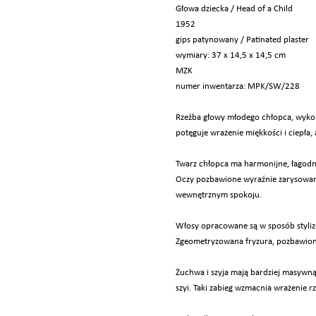
Głowa dziecka / Head of a Child
1952
gips patynowany / Patinated plaster
wymiary: 37 x 14,5 x 14,5 cm
MZK
numer inwentarza: MPK/SW/228
Rzeźba głowy młodego chłopca, wyko
potęguje wrażenie miękkości i ciepła
Twarz chłopca ma harmonijne, łagodne r
Oczy pozbawione wyraźnie zarysowanyc
wewnętrznym spokoju.
Włosy opracowane są w sposób styli
Zgeometryzowana fryzura, pozbawiona 
Żuchwa i szyja mają bardziej masywną 
szyi. Taki zabieg wzmacnia wrażenie rz