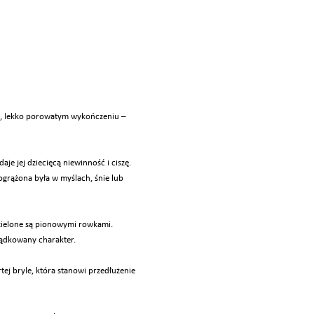
m, lekko porowatym wykończeniu –
aje jej dziecięcą niewinność i ciszę.
ogrążona była w myślach, śnie lub
zielone są pionowymi rowkami.
ządkowany charakter.
tej bryle, która stanowi przedłużenie