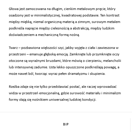
Głowa jest zamocowana na długim, cienkim metalowym pręcie, który
osadzony jest w minimalistycznej, kwadratowej podstawie. Ten kontrast
między miękką, niemal organiczną materią a zimnym, surowym metalem
podkreśla napięcie między cielesnością a abstrakcją, między ludzkim
doświadczeniem a mechaniczną formą nośną.
Twarz – pozbawiona większości szyi, jakby wyjęta z ciała i zawieszona w
przestrzeni – emanuje głęboką emocją. Zamknięte lub przymknięte oczy
otoczone są wyraźnymi bruzdami, które mówią o cierpieniu, melancholii
lub intensywnej zadumie. Usta lekko opuszczone podkreślają powagę, a
może nawet ból, tworząc wyraz pełen dramatyzmu i skupienia.
Rzeźba zdaje się nie tylko przedstawiać postać, ale raczej wprowadzać
widza w przestrzeń emocjonalną, gdzie surowość materiału i minimalizm
formy stają się nośnikiem uniwersalnej ludzkiej kondycji.
BIP