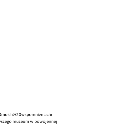
20moich%20wspomnieniachr
ierwszego muzeum w powojennej