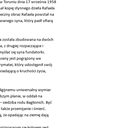
w Toruniu dnia 17 września 1958
ał kopię słynnego dzieła Rafaela
ieczny obraz Rafaela powstał na
owanego syna, który padł ofiarą
cja została zbudowana na dwóch
, z drugiej rozpaczające i
yślać się syna fundatorki.
sceny jest pogrążony we
rymatei, który udostępnił swój
iadającą o kruchości życia,
eligijnemu uniwersalny wymiar
lszym planie, w oddali na
 siedziba rodu Baglionich. Być
akże przemijanie i śmierć.
, że opadając na ziemię dają
różniającym się kolorem jest