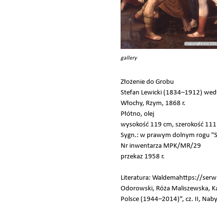
gallery
Złożenie do Grobu
Stefan Lewicki (1834–1912) wedł
Włochy, Rzym, 1868 r.
Płótno, olej
wysokość 119 cm, szerokość 11
Sygn.: w prawym dolnym rogu "St
Nr inwentarza MPK/MR/29
przekaz 1958 r.
Literatura: Waldemahttps://
Odorowski, Róża Maliszewska, K
Polsce (1944–2014)”, cz. II, Na