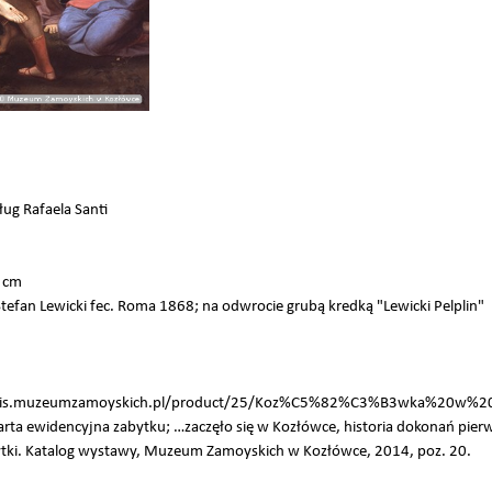
ug Rafaela Santi
1 cm
efan Lewicki fec. Roma 1868; na odwrocie grubą kredką "Lewicki Pelplin"
serwis.muzeumzamoyskich.pl/product/25/Koz%C5%82%C3%B3wka%20w%
arta ewidencyjna zabytku; …zaczęło się w Kozłówce, historia dokonań p
bytki. Katalog wystawy, Muzeum Zamoyskich w Kozłówce, 2014, poz. 20.