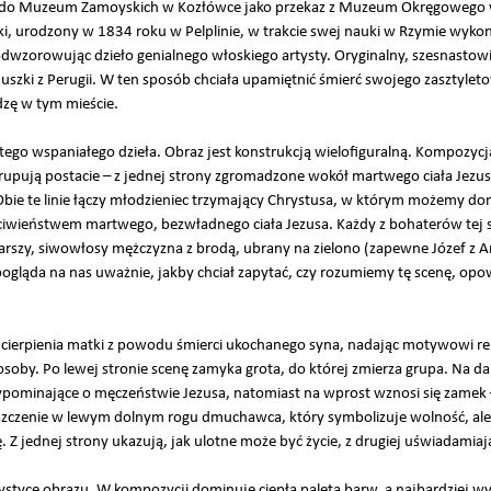
afił do Muzeum Zamoyskich w Kozłówce jako przekaz z Muzeum Okręgowego 
cki, urodzony w 1834 roku w Pelplinie, w trakcie swej nauki w Rzymie wykon
odwzorowując dzieło genialnego włoskiego artysty. Oryginalny, szesnastow
cjuszki z Perugii. W ten sposób chciała upamiętnić śmierć swojego zasztylet
zę w tym mieście.
 tego wspaniałego dzieła. Obraz jest konstrukcją wielofiguralną. Kompozy
 grupują postacie – z jednej strony zgromadzone wokół martwego ciała Jezusa
bie te linie łączy młodzieniec trzymający Chrystusa, w którym możemy dom
eciwieństwem martwego, bezwładnego ciała Jezusa. Każdy z bohaterów tej 
arszy, siwowłosy mężczyzna z brodą, ubrany na zielono (zapewne Józef z A
gląda na nas uważnie, jakby chciał zapytać, czy rozumiemy tę scenę, opow
 cierpienia matki z powodu śmierci ukochanego syna, nadając motywowi r
j osoby. Po lewej stronie scenę zamyka grota, do której zmierza grupa. Na da
ypominające o męczeństwie Jezusa, natomiast na wprost wznosi się zamek –
zczenie w lewym dolnym rogu dmuchawca, który symbolizuje wolność, ale t
 jednej strony ukazują, jak ulotne może być życie, z drugiej uświadamiają
rystyce obrazu. W kompozycji dominuje ciepła paleta barw, a najbardziej wy