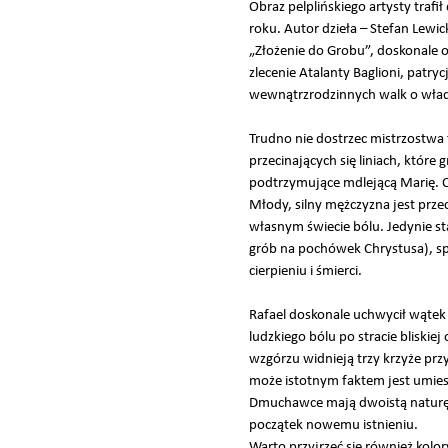
Obraz pelplińskiego artysty tr
roku. Autor dzieła – Stefan Lewi
„Złożenie do Grobu”, doskonale 
zlecenie Atalanty Baglioni, patry
wewnątrzrodzinnych walk o wład
Trudno nie dostrzec mistrzostwa
przecinających się liniach, które
podtrzymujące mdlejącą Marię. O
Młody, silny mężczyzna jest prz
własnym świecie bólu. Jedynie st
grób na pochówek Chrystusa), spo
cierpieniu i śmierci.
Rafael doskonale uchwycił wątek
ludzkiego bólu po stracie bliskie
wzgórzu widnieją trzy krzyże prz
może istotnym faktem jest umies
Dmuchawce mają dwoistą naturę. Z
początek nowemu istnieniu.
Warto przyjrzeć się również kolo