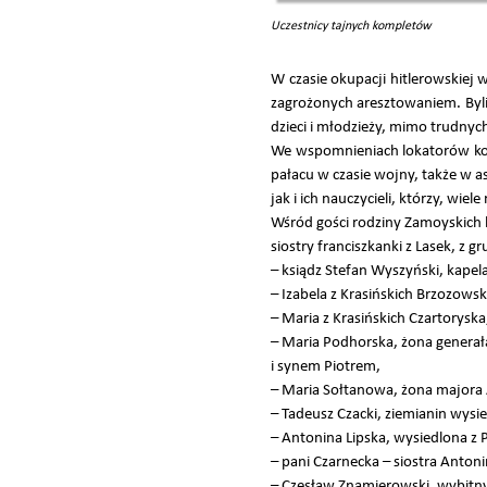
Uczestnicy tajnych kompletów
W czasie okupacji hitlerowskiej 
zagrożonych aresztowaniem. Byli 
dzieci i młodzieży, mimo trudny
We wspomnieniach lokatorów kozł
pałacu w czasie wojny, także w
jak i ich nauczycieli, którzy, wiele
Wśród gości rodziny Zamoyskich b
siostry franciszkanki z Lasek, z
– ksiądz Stefan Wyszyński, kapela
– Izabela z Krasińskich Brzozows
– Maria z Krasińskich Czartorysk
– Maria Podhorska, żona genera
i synem Piotrem,
– Maria Sołtanowa, żona majora
– Tadeusz Czacki, ziemianin wysie
– Antonina Lipska, wysiedlona z
– pani Czarnecka – siostra Antoni
– Czesław Znamierowski, wybitny 