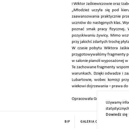
i Wiktor Jaśkiewiczowie oraz Iza
„Młodzież uczyła się pod kie
zaawansowania praktycznie prze
uczniów do następnych klas. Wy
poznać smak pracy fizycznej.
pozyskiwaniu żywicy. Mimo wszy
przy jakichś zdartych trochę płyt
W czasie pobytu Wiktora Jaśkie
przygotowywaliśmy fragmenty prz
w salonie pianoli wyposażonej 
Te zachowane fragmenty wspomni
warunkach. Dzięki odwadze i za
Lubartowie, wobec komisji prz
wiekowi dojrzewania – prawa do 
Opracowała Grażyna Antoniuk
Używamy infor
statystycznyc
Dowiedz się 
BIP
GALERIA CYFROWA
ROD