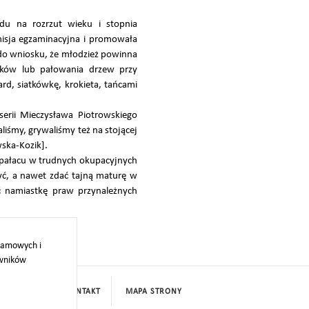
du na rozrzut wieku i stopnia
misja egzaminacyjna i promowała
do wniosku, że młodzież powinna
pków lub pałowania drzew przy
d, siatkówkę, krokieta, tańcami
serii Mieczysława Piotrowskiego
iśmy, grywaliśmy też na stojącej
ska-Kozik].
 pałacu w trudnych okupacyjnych
yć, a nawet zdać tajną maturę w
ć namiastkę praw przynależnych
klamowych i
owników
PROJEKTY
KONTAKT
MAPA STRONY