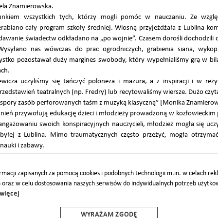
bela Znamierowska.
runkiem wszystkich tych, którzy mogli pomóc w nauczaniu. Ze wzglę
rabiano cały program szkoły średniej. Wiosną przyjeżdżała z Lublina ko
dawanie świadectw odkładano na „po wojnie”. Czasem dorośli dochodzili 
 Wysyłano nas wówczas do prac ogrodniczych, grabienia siana, wyko
stko pozostawał duży margines swobody, który wypełnialiśmy grą w bilar
ach.
wicza uczyliśmy się tańczyć poloneza i mazura, a z inspiracji i w reży
edstawień teatralnych (np. Fredry) lub recytowaliśmy wiersze. Dużo czytal
w spory zasób perforowanych taśm z muzyką klasyczną” [Monika Znamierow
eń przywołują edukację dzieci i młodzieży prowadzoną w kozłowieckim
angażowaniu swoich konspiracyjnych nauczycieli, młodzież mogła się ucz
ybyłej z Lublina. Mimo traumatycznych często przeżyć, mogła otrzyma
nauki i zabawy.
macji zapisanych za pomocą cookies i podobnych technologii m.in. w celach re
h oraz w celu dostosowania naszych serwisów do indywidualnych potrzeb użytk
więcej
O
PARTNERZY
PROJEKTY UE
DOTACJE
DOSTĘPNOŚĆ
WYRAŻAM ZGODĘ