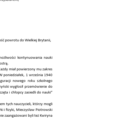
ość powrotu do Wielkiej Brytanii,
 możliwości kontynuowania nauki
ostrą.
 Każdy miał powierzony mu zakres
] W poniedziałek, 1 września 1940
uguracji nowego roku szkolnego
zyński wygłosił przemówienie do
ęta i chłopcy zasiedli do nauki”
m tych nauczycieli, którzy mogli
ki i fizyki, Mieczysław Piotrowski
anie zaangażowani byli też Kwiryna