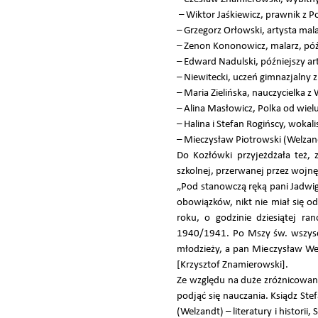
– Wiktor Jaśkiewicz, prawnik z P
– Grzegorz Orłowski, artysta mala
– Zenon Kononowicz, malarz, późn
– Edward Nadulski, późniejszy ar
– Niewitecki, uczeń gimnazjalny 
– Maria Zielińska, nauczycielka z
– Alina Masłowicz, Polka od wielu
– Halina i Stefan Rogińscy, wokalis
– Mieczysław Piotrowski (Welzan
Do Kozłówki przyjeżdżała też, 
szkolnej, przerwanej przez wojnę.
„Pod stanowczą ręką pani Jadwig
obowiązków, nikt nie miał się od
roku, o godzinie dziesiątej r
1940/1941. Po Mszy św. wszyscy
młodzieży, a pan Mieczysław Wel
[Krzysztof Znamierowski].
Ze względu na duże zróżnicowani
podjąć się nauczania. Ksiądz Stef
(Welzandt) – literatury i histori