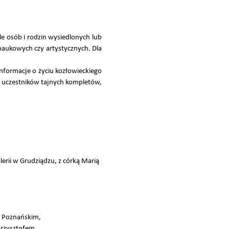
le osób i rodzin wysiedlonych lub
 naukowych czy artystycznych. Dla
nformacje o życiu kozłowieckiego
 uczestników tajnych kompletów,
rii w Grudziądzu, z córką Marią
 w Poznańskim,
Krzysztofem,