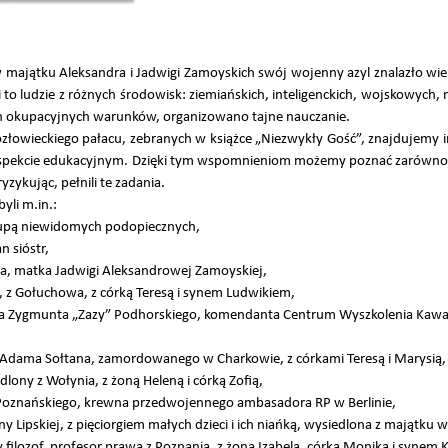
w majątku Aleksandra i Jadwigi Zamoyskich swój wojenny azyl znalazło wie
to ludzie z różnych środowisk: ziemiańskich, inteligenckich, wojskowych,
ch okupacyjnych warunków, organizowano tajne nauczanie.
owieckiego pałacu, zebranych w książce „Niezwykły Gość”, znajdujemy i
 aspekcie edukacyjnym. Dzięki tym wspomnieniom możemy poznać zarówno
 ryzykując, pełnili te zadania.
yli m.in.:
 grupą niewidomych podopiecznych,
n sióstr,
ka, matka Jadwigi Aleksandrowej Zamoyskiej,
a, z Gołuchowa, z córką Teresą i synem Ludwikiem,
ła Zygmunta „Zazy” Podhorskiego, komendanta Centrum Wyszkolenia Kawale
 Adama Sołtana, zamordowanego w Charkowie, z córkami Teresą i Marysią,
dlony z Wołynia, z żoną Heleną i córką Zofią,
 Poznańskiego, krewna przedwojennego ambasadora RP w Berlinie,
ny Lipskiej, z pięciorgiem małych dzieci i ich niańką, wysiedlona z majątku
filozof, profesor prawa z Poznania, z żoną Izabelą, córką Moniką i synem 