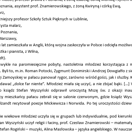
oznania, asystent prof. Znamierowskiego, z żoną Kwiryną i córką Ewą,
rz,
iejszy profesor Szkoły Sztuk Pięknych w Lublinie,
tysta malarz,
z Poznania,
 Warszawy,
 lat zamieszkała w Anglii, którą wojna zaskoczyła w Polsce i odcięła możliw
tka i pianista, z Wilna,
dt).
zwykle na paromiesięczne pobyty, nastoletnia młodzież korzystająca z
 Byli to, m.in. Roman Potocki, Zygmunt Donimirski i Andrzej Dowgiałło z si
i Zamoyskiej w pałacu panował rygor, zarówno wśród gości, jak i służby.
dawać „dolce far niente”. Młodzież miała się uczyć, a nie zbijać bąki. […
ano ksiądz Stefan Wyszyński odprawił uroczystą Mszę św. z okazji ina
 mieszkańcy pałacu zebrali się w salonie czerwonym, gdzie ksiądz Wys
zandt recytował poezje Mickiewicza i Norwida. Po tej uroczystości dziewcz
e wiekowe młodzież uczyła się w grupach lub indywidualnie, pod kierunkie
an Wyszyński uczył religii i łaciny, prof. Czesław Znamierowski – matematy
i, Stefan Rogiński – muzyki, Alina Masłowska – języka angielskiego. W naucz