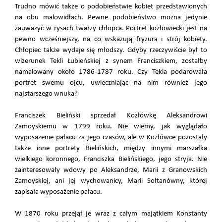
Trudno mówić także o podobieństwie kobiet przedstawionych
na obu malowidłach. Pewne podobieństwo można jedynie
zauważyć w rysach twarzy chłopca. Portret kozłowiecki jest na
pewno wcześniejszy, na co wskazują fryzura i strój kobiety.
Chłopiec także wydaje się młodszy. Gdyby rzeczywiście był to
wizerunek Tekli Łubieńskiej z synem Franciszkiem, zostałby
namalowany około 1786-1787 roku. Czy Tekla podarowała
portret swemu ojcu, uwieczniając na nim również jego
najstarszego wnuka?
Franciszek Bieliński sprzedał Kozłówkę Aleksandrowi
Zamoyskiemu w 1799 roku. Nie wiemy, jak wyglądało
wyposażenie pałacu za jego czasów, ale w Kozłówce pozostały
także inne portrety Bielińskich, między innymi marszałka
wielkiego koronnego, Franciszka Bielińskiego, jego stryja. Nie
zainteresowały wdowy po Aleksandrze, Marii z Granowskich
Zamoyskiej, ani jej wychowanicy, Marii Sołtanówny, której
zapisała wyposażenie pałacu.
W 1870 roku przejął je wraz z całym majątkiem Konstanty