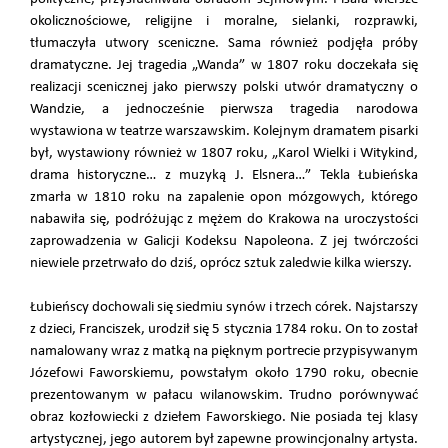
okolicznościowe, religijne i moralne, sielanki, rozprawki,
tłumaczyła utwory sceniczne. Sama również podjęła próby
dramatyczne. Jej tragedia „Wanda” w 1807 roku doczekała się
realizacji scenicznej jako pierwszy polski utwór dramatyczny o
Wandzie, a jednocześnie pierwsza tragedia narodowa
wystawiona w teatrze warszawskim. Kolejnym dramatem pisarki
był, wystawiony również w 1807 roku, „Karol Wielki i Witykind,
drama historyczne… z muzyką J. Elsnera…” Tekla Łubieńska
zmarła w 1810 roku na zapalenie opon mózgowych, którego
nabawiła się, podróżując z mężem do Krakowa na uroczystości
zaprowadzenia w Galicji Kodeksu Napoleona. Z jej twórczości
niewiele przetrwało do dziś, oprócz sztuk zaledwie kilka wierszy.
Łubieńscy dochowali się siedmiu synów i trzech córek. Najstarszy
z dzieci, Franciszek, urodził się 5 stycznia 1784 roku. On to został
namalowany wraz z matką na pięknym portrecie przypisywanym
Józefowi Faworskiemu, powstałym około 1790 roku, obecnie
prezentowanym w pałacu wilanowskim. Trudno porównywać
obraz kozłowiecki z dziełem Faworskiego. Nie posiada tej klasy
artystycznej, jego autorem był zapewne prowincjonalny artysta.