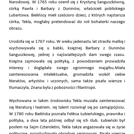
Narodowej. W 1765 roku ożenił się z Krystyną Sanguszkówną,
córką Pawła i Barbary z Duninów, właścicieli pobliskiego
Lubartowa. Bielińscy mieli sześcioro dzieci, z których najstarsza
córka, Tekla, mogłaby pretendować do roli bohaterki naszego
obrazu.
Urodziła się w 1767 roku. W wieku jedenastu lat straciła matkę i
wychowywała się u babki, księżnej Barbary z Duninów
Sanguszkowej, jednej z najświatlejszych dam swego czasu.
Księżna zajmowała się polityką, z powodzeniem prowadziła
interesy i doglądała swego ogromnego majątku.Miała
zainteresowania intelektualne, gromadziła wokół siebie
literatów, artystów i uczonych, sama także pisała wiersze i
tłumaczyła. Znana była z pobożności i filantropii.
Wychowana w takim środowisku Tekla musiała zainteresować
się literaturą i teatrem. Jej talent rozwinął się po zamążpójściu.
W 1780 roku Bielińska poznała Feliksa Łubieńskiego, prawnika i
polityka, a dwa lata później odbył się ich ślub. Łubieński był
posłem na Sejm Czteroletni, Tekla także angażowała się w życie
polityczne, przysłuchiwała obradom sejmowym. Pisała wiersze