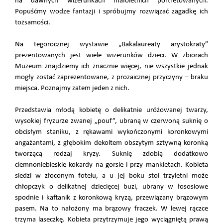
na dawnych wizerunkach małoletnich portretowanych.
Popuśćmy wodze fantazji i spróbujmy rozwiązać zagadkę ich
tożsamości.
Na tegorocznej wystawie „Bakalaureaty arystokraty”
prezentowanych jest wiele wizerunków dzieci. W zbiorach
Muzeum znajdziemy ich znacznie więcej, nie wszystkie jednak
mogły zostać zaprezentowane, z prozaicznej przyczyny – braku
miejsca. Poznajmy zatem jeden z nich.
Przedstawia młodą kobietę o delikatnie uróżowanej twarzy,
wysokiej fryzurze zwanej „pouf”, ubraną w czerwoną suknię o
obcisłym staniku, z rękawami wykończonymi koronkowymi
angażantami, z głębokim dekoltem obszytym sztywną koronką
tworzącą rodzaj kryzy. Suknię zdobią dodatkowo
ciemnoniebieskie kokardy na gorsie i przy mankietach. Kobieta
siedzi w złoconym fotelu, a u jej boku stoi trzyletni może
chłopczyk o delikatnej dziecięcej buzi, ubrany w łososiowe
spodnie i kaftanik z koronkową kryzą, przewiązany brązowym
pasem. Na to nałożony ma brązowy fraczek. W lewej rączce
trzyma laseczkę. Kobieta przytrzymuje jego wyciągniętą prawą