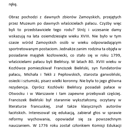
rękę.
Obraz pochodzi z dawnych zbiorów Zamoyskich, przejętych
przez Muzeum po dawnych właścicielach pałacu. Czyżby więc
byli to przedstawiciele tego rodu? Strój i uczesanie damy
wskazują na lata osiemdziesiąte wieku XVIII. Nie było w tym
czasie wśród Zamoyskich osób w wieku odpowiadającym
sportretowanym postaciom. Jednakże zanim rodzina ta objęła w
posiadanie majątek kozłowiecki, co stało się w roku 1799,
właścicielami pałacu byli Bielińscy. W latach 80. XVIII wieku w
Kozłówce pomieszkiwał Franciszek Bieliński, syn fundatorów
pałacu, Michała i Tekli z Pepłowskich, starosta garwoliński,
osiecki i sztumski, pisarz wielki koronny. Nie była to jego główna
rezydencja. Oprócz Kozłówki Bielińscy posiadali pałace w
Otwocku i w Warszawie i tam zapewne przebywali częściej.
Franciszek Bieliński był starannie wykształcony, oczytany w
literaturze francuskiej, znał także klasycznych autorów
łacińskich. Interesował się edukacją, zabierał głos w sprawie
reformy wychowania, opowiadał się za powszechnym
nauczaniem. W 1776 roku został członkiem Komisji Edukacji