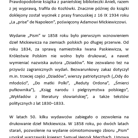
Prawdopodobnie książka z panieńskiej biblioteczki Anieli, razem
z jej wyprawą, trafiła do Kozłówki. Znacznie później do książki
doklejony został wycinek z prasy francuskiej z 16 IX 1934 roku
„La „prise” de Napoleon”, poświęcony Adamowi Mickiewiczowi.
Wydanie „Pism” w 1858 roku było pierwszym wznowieniem
dzieł Mickiewicza na ziemiach polskich po długiej przerwie. Od
roku 1834, za sprawą namiestnika Iwana Paskiewicza, w
Królestwie Polskim nie wolno było drukować, a nawet
wymieniać nazwiska autora „Dziadów”. Nie zezwalano też na
przywóz zagranicznych wydań. Bezwarunkowy zakaz dotyczył
m.in. trzeciej części „Dziadów”, wierszy patriotycznych („Ody do
młodości”, „Do matki Polki”, „Reduty Ordona”, „Śmierci
pułkownika”), „Ksiąg narodu i pielgrzymstwa polskiego”,
„Wykładów z literatury słowiańskiej”, a także tekstów
politycznych z lat 1830–1833.
W latach 50. kilku wydawców zabiegało o zezwolenia na
drukowanie dzieł Mickiewicza. W 1858 roku, po dwóch latach
starań, pozwolenie na wydanie ośmiotomowego zbioru „Pism”
uzyskał warszawski księgarz Samuel Henryk Merzbach. Umowa