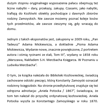
dużym stopniu oryginalnego wyposażenia pałacu obejmują też
liczne nabytki – dary, przekazy, zakupy. Czasami, jako nabytki,
trafiają do Kozłówki obiekty pochodzące z dawnych zbiorów
rodziny Zamoyskich. Nie zawsze możemy poznać koleje losów
tych przedmiotów, ale zawsze cieszymy się, gdy wracają do
domu.
Jednym z takich eksponatów jest, zakupiony w 2009 roku, „Pan
Tadeusz” Adama Mickiewicza, a dokładnie „Pisma Adama
Mickiewicza, Wydanie nowe, znacznie powiększone, Z portretem
autora i ośmią rycinami ze stali, Tom III”, wydany w 1858 roku
„Warszawa, Nakładem S.H. Merzbacha Księgarza. W Poznaniu u
Ludwika Merzbacha”.
O tym, że książka należała do Biblioteki Kozłowieckiej, świadczą
zachowane odciski pieczęci, którą Konstanty Zamoyski oznaczał
rodzinny księgozbiór. Na stronie przedtytułowej znajduje się też
odręczna adnotacja: „Aniela Potocka / 1867”, świadcząca, że
tom ten należał do przyszłej ordynatowej kozłowieckiej. Aniela
Potocka wyszła za Konstantego Zamoyskiego w roku 1870.