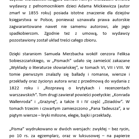
wydawcy z pełnomocnikiem dzieci Adama Mickiewicza (autor
zmarł w 1855 roku) posiada istotne znaczenie dla dziejów
księgarstwa w Polsce, ponieważ uznawała prawa autorskie
zagwarantowane nawet nie samemu autorowi, ale jego
spadkobiercom. Zgodnie też z umową, to wydawcy
pozostawiony został układ treści całego zbioru.
Dzięki staraniom Samuela Merzbacha wokół cenzora Feliksa
Sobieszczańskiego, w „Pismach” udało się zamieścić zakazane
„Wykłady o literaturze słowiańskiej”, w tomach VI, VII i VIII. W
tomie pierwszym znalazły się ballady i romanse, wiersze i
przekłady oraz życiorys autora wraz z przedmową do wydania z
1822 roku i „Rozprawą o krytykach i recenzentach
warszawskich”. Tom drugi zawierał powieści poetyckie: „Konrada
Wallenroda” i „Grażynę”, a także II i IV część „Dziadów”. W
tomach trzecim i czwartym zamieszczono „Pana Tadeusza”, a w
piątym wiersze – liryki miłosne, elegie, bajki i przekłady.
„Pisma” wydrukowano w dwóch wersjach: zwykłej – bez rycin,
po 10 rs. za egzemplarz, oraz w luksusowej – na papierze