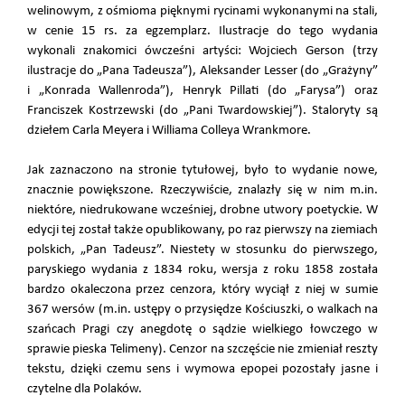
welinowym, z ośmioma pięknymi rycinami wykonanymi na stali,
w cenie 15 rs. za egzemplarz. Ilustracje do tego wydania
wykonali znakomici ówcześni artyści: Wojciech Gerson (trzy
ilustracje do „Pana Tadeusza”), Aleksander Lesser (do „Grażyny”
i „Konrada Wallenroda”), Henryk Pillati (do „Farysa”) oraz
Franciszek Kostrzewski (do „Pani Twardowskiej”). Staloryty są
dziełem Carla Meyera i Williama Colleya Wrankmore.
Jak zaznaczono na stronie tytułowej, było to wydanie nowe,
znacznie powiększone. Rzeczywiście, znalazły się w nim m.in.
niektóre, niedrukowane wcześniej, drobne utwory poetyckie. W
edycji tej został także opublikowany, po raz pierwszy na ziemiach
polskich, „Pan Tadeusz”. Niestety w stosunku do pierwszego,
paryskiego wydania z 1834 roku, wersja z roku 1858 została
bardzo okaleczona przez cenzora, który wyciął z niej w sumie
367 wersów (m.in. ustępy o przysiędze Kościuszki, o walkach na
szańcach Pragi czy anegdotę o sądzie wielkiego łowczego w
sprawie pieska Telimeny). Cenzor na szczęście nie zmieniał reszty
tekstu, dzięki czemu sens i wymowa epopei pozostały jasne i
czytelne dla Polaków.