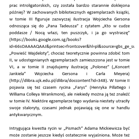
prac introligatorskich, czy została bardzo starannie doklejona
później? W zachowanych bibliotecznych egzemplarzach książki,
w tomie III figuruje zazwyczaj ilustracja Wojciecha Gersona
odnosząca się do „Pana Tadeusza” z cytatem „Kto w cudze
poddasze / Nocą włazi, ten puszczyk, i ja go wystraszę”
(https://books.google.com.sg/books?
id=66sOAAAAQAAJ&printsec=frontcover&hl=pl&source=gbs_ge_sum
„Powieść Wajdeloty”, chociaż teoretycznie powinna zdobić tom
II, w udostępnianych egzemplarzach zamieszczona jest w tomie
VI, a w tomie II znajdujemy ilustrację „Polonez” („Koncert
Jankiela” Wojciecha Gersona i Carla Meyera)
(http://dlibra.ujk.edu.pl/dlibra/doccontent?id=348). W tomie II
pojawia się też czasem rycina „Farys” (Henryka Pillatiego i
Williama Colleya Wrankmore), ale niekiedy można ją też znaleźć
w tomie IV. Niektóre egzemplarze tego wydania niestety utraciły
swoje staloryty, czasami jednak pojawiają się one w handlu
antykwarycznym.
Intrygująca kwestia rycin w „Pismach” Adama Mickiewicza być
może zostanie jeszcze kiedyś ostatecznie wyjaśniona. Może też