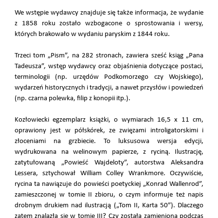
We wstępie wydawcy znajduje się także informacja, że wydanie
z 1858 roku zostało wzbogacone o sprostowania i wersy,
których brakowało w wydaniu paryskim z 1844 roku.
Trzeci tom „Pism”, na 282 stronach, zawiera sześć ksiąg „Pana
Tadeusza”, wstęp wydawcy oraz objaśnienia dotyczące postaci,
terminologii (np. urzędów Podkomorzego czy Wojskiego),
wydarzeń historycznych i tradycji, a nawet przysłów i powiedzeń
(np. czarna polewka, filip z konopii itp.).
Kozłowiecki egzemplarz książki, o wymiarach 16,5 x 11 cm,
oprawiony jest w półskórek, ze zwięzami introligatorskimi i
złoceniami na grzbiecie. To luksusowa wersja edycji,
wydrukowana na welinowym papierze, z ryciną. Ilustrację,
zatytułowaną „Powieść Wajdeloty”, autorstwa Aleksandra
Lessera, sztychował William Colley Wrankmore. Oczywiście,
rycina ta nawiązuje do powieści poetyckiej „Konrad Wallenrod”,
zamieszczonej w tomie II zbioru, o czym informuje też napis
drobnym drukiem nad ilustracją („Tom II, Karta 50”). Dlaczego
zatem znalazła się w tomie III? Czy została zamieniona podczas