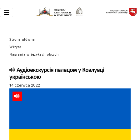
Strona główna
Wizyta
Nagrania w językach obcych
Аудіоекскурсія палацом у Козлувці –
українською
14 czerwca 2022