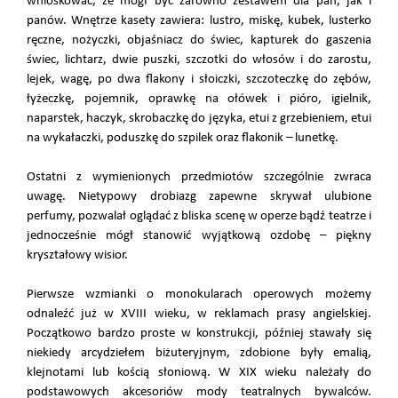
wnioskować, że mógł być zarówno zestawem dla pań, jak i
panów. Wnętrze kasety zawiera: lustro, miskę, kubek, lusterko
ręczne, nożyczki, objaśniacz do świec, kapturek do gaszenia
świec, lichtarz, dwie puszki, szczotki do włosów i do zarostu,
lejek, wagę, po dwa flakony i słoiczki, szczoteczkę do zębów,
łyżeczkę, pojemnik, oprawkę na ołówek i pióro, igielnik,
naparstek, haczyk, skrobaczkę do języka, etui z grzebieniem, etui
na wykałaczki, poduszkę do szpilek oraz flakonik – lunetkę.
Ostatni z wymienionych przedmiotów szczególnie zwraca
uwagę. Nietypowy drobiazg zapewne skrywał ulubione
perfumy, pozwalał oglądać z bliska scenę w operze bądź teatrze i
jednocześnie mógł stanowić wyjątkową ozdobę – piękny
kryształowy wisior.
Pierwsze wzmianki o monokularach operowych możemy
odnaleźć już w XVIII wieku, w reklamach prasy angielskiej.
Początkowo bardzo proste w konstrukcji, później stawały się
niekiedy arcydziełem biżuteryjnym, zdobione były emalią,
klejnotami lub kością słoniową. W XIX wieku należały do
podstawowych akcesoriów mody teatralnych bywalców.