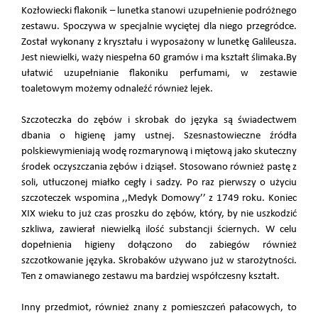
Kozłowiecki flakonik – lunetka stanowi uzupełnienie podróżnego
zestawu. Spoczywa w specjalnie wyciętej dla niego przegródce.
Został wykonany z kryształu i wyposażony w lunetkę Galileusza.
Jest niewielki, waży niespełna 60 gramów i ma kształt ślimaka.By
ułatwić uzupełnianie flakoniku perfumami, w zestawie
toaletowym możemy odnaleźć również lejek.
Szczoteczka do zębów i skrobak do języka są świadectwem
dbania o higienę jamy ustnej. Szesnastowieczne źródła
polskiewymieniają wodę rozmarynową i miętową jako skuteczny
środek oczyszczania zębów i dziąseł. Stosowano również pastę z
soli, utłuczonej miałko cegły i sadzy. Po raz pierwszy o użyciu
szczoteczek wspomina ,,Medyk Domowy’’ z 1749 roku. Koniec
XIX wieku to już czas proszku do zębów, który, by nie uszkodzić
szkliwa, zawierał niewielką ilość substancji ściernych. W celu
dopełnienia higieny dołączono do zabiegów również
szczotkowanie języka. Skrobaków używano już w starożytności.
Ten z omawianego zestawu ma bardziej współczesny kształt.
Inny przedmiot, również znany z pomieszczeń pałacowych, to