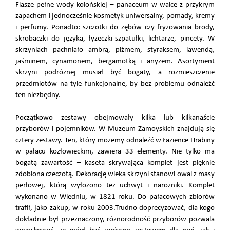
Flasze pełne wody kolońskiej – panaceum w walce z przykrym
zapachem i jednocześnie kosmetyk uniwersalny, pomady, kremy
i perfumy. Ponadto: szczotki do zębów czy fryzowania brody,
skrobaczki do języka, łyżeczki-szpatułki, lichtarze, pincety. W
skrzyniach pachniało ambrą, piżmem, styraksem, lawendą,
jaśminem, cynamonem, bergamotką i anyżem. Asortyment
skrzyni podróżnej musiał być bogaty, a rozmieszczenie
przedmiotów na tyle funkcjonalne, by bez problemu odnaleźć
ten niezbędny.
Początkowo zestawy obejmowały kilka lub kilkanaście
przyborów i pojemników. W Muzeum Zamoyskich znajdują się
cztery zestawy. Ten, który możemy odnaleźć w Łazience Hrabiny
w pałacu kozłowieckim, zawiera 33 elementy. Nie tylko ma
bogatą zawartość – kaseta skrywająca komplet jest pięknie
zdobiona czeczotą. Dekorację wieka skrzyni stanowi owal z masy
perłowej, którą wyłożono też uchwyt i narożniki. Komplet
wykonano w Wiedniu, w 1821 roku. Do pałacowych zbiorów
trafił, jako zakup, w roku 2003.Trudno doprecyzować, dla kogo
dokładnie był przeznaczony, różnorodność przyborów pozwala