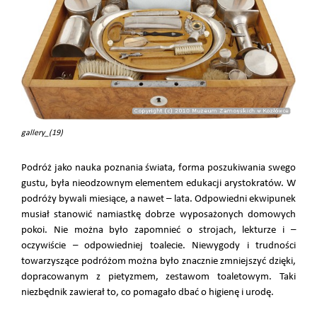
gallery_(19)
Podróż jako nauka poznania świata, forma poszukiwania swego
gustu, była nieodzownym elementem edukacji arystokratów. W
podróży bywali miesiące, a nawet – lata. Odpowiedni ekwipunek
musiał stanowić namiastkę dobrze wyposażonych domowych
pokoi. Nie można było zapomnieć o strojach, lekturze i –
oczywiście – odpowiedniej toalecie. Niewygody i trudności
towarzyszące podróżom można było znacznie zmniejszyć dzięki,
dopracowanym z pietyzmem, zestawom toaletowym. Taki
niezbędnik zawierał to, co pomagało dbać o higienę i urodę.