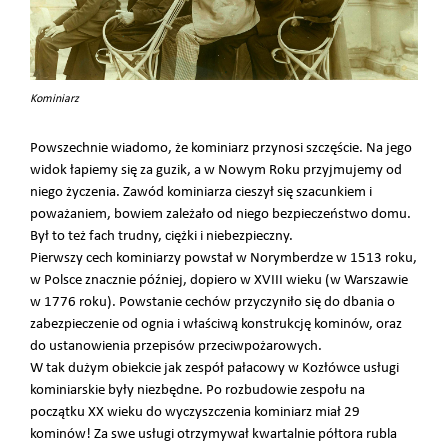
Kominiarz
Powszechnie wiadomo, że kominiarz przynosi szczęście. Na jego
widok łapiemy się za guzik, a w Nowym Roku przyjmujemy od
niego życzenia. Zawód kominiarza cieszył się szacunkiem i
poważaniem, bowiem zależało od niego bezpieczeństwo domu.
Był to też fach trudny, ciężki i niebezpieczny.
Pierwszy cech kominiarzy powstał w Norymberdze w 1513 roku,
w Polsce znacznie później, dopiero w XVIII wieku (w Warszawie
w 1776 roku). Powstanie cechów przyczyniło się do dbania o
zabezpieczenie od ognia i właściwą konstrukcję kominów, oraz
do ustanowienia przepisów przeciwpożarowych.
W tak dużym obiekcie jak zespół pałacowy w Kozłówce usługi
kominiarskie były niezbędne. Po rozbudowie zespołu na
początku XX wieku do wyczyszczenia kominiarz miał 29
kominów! Za swe usługi otrzymywał kwartalnie półtora rubla