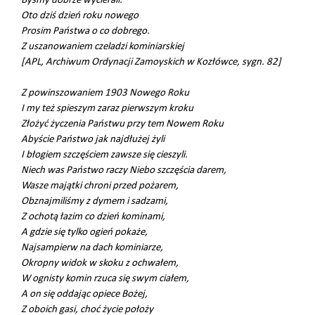
Byśmy dobrze wycierali.
Oto dziś dzień roku nowego
Prosim Państwa o co dobrego.
Z uszanowaniem czeladzi kominiarskiej
[APL, Archiwum Ordynacji Zamoyskich w Kozłówce, sygn. 82]
Z powinszowaniem 1903 Nowego Roku
I my też spieszym zaraz pierwszym kroku
Złożyć życzenia Państwu przy tem Nowem Roku
Abyście Państwo jak najdłużej żyli
I błogiem szczęściem zawsze się cieszyli.
Niech was Państwo raczy Niebo szczęścia darem,
Wasze majątki chroni przed pożarem,
Obznajmiliśmy z dymem i sadzami,
Z ochotą łazim co dzień kominami,
A gdzie się tylko ogień pokaże,
Najsampierw na dach kominiarze,
Okropny widok w skoku z ochwałem,
W ognisty komin rzuca się swym ciałem,
A on się oddając opiece Bożej,
Z oboich gasi, choć życie położy