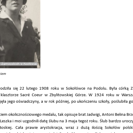
ciem
rodziła się 22 lutego 1908 roku w Sokołówce na Podolu. Była córką Ze
w klasztorze Sacré Coeur w Zbylitowskiej Górze. W 1924 roku w Warsz
ła jego oświadczyny, a w rok później, po ukończeniu szkoły, poślubiła go
iem okolicznościowego medalu, tak opisuje brat Jadwigi, Antoni Belina Br
Leszka i moi uzgodnili datę ślubu na 3 maja tegoż roku. Ślub bardzo urocz
skiej. Cała prawie arystokracja, wraz z dużą ilością Sokołów polski