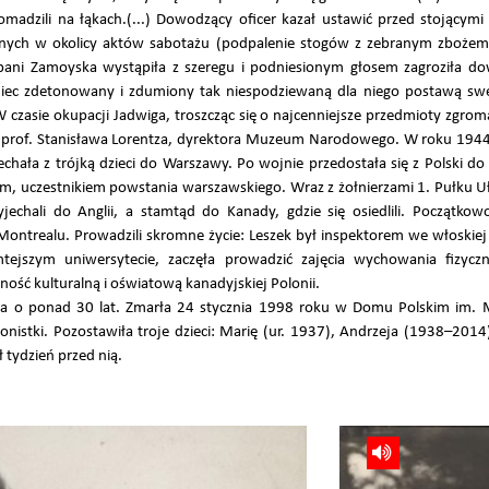
omadzili na łąkach.(...) Dowodzący oficer kazał ustawić przed stojącym
nych w okolicy aktów sabotażu (podpalenie stogów z zebranym zbożem
pani Zamoyska wystąpiła z szeregu i podniesionym głosem zagroziła do
ec zdetonowany i zdumiony tak niespodziewaną dla niego postawą swej o
czasie okupacji Jadwiga, troszcząc się o najcenniejsze przedmioty zgr
 prof. Stanisława Lorentza, dyrektora Muzeum Narodowego. W roku 1944,
hała z trójką dzieci do Warszawy. Po wojnie przedostała się z Polski do
 uczestnikiem powstania warszawskiego. Wraz z żołnierzami 1. Pułku 
jechali do Anglii, a stamtąd do Kanady, gdzie się osiedlili. Początkow
ntrealu. Prowadzili skromne życie: Leszek był inspektorem we włoskiej 
ejszym uniwersytecie, zaczęła prowadzić zajęcia wychowania fizycz
ność kulturalną i oświatową kanadyjskiej Polonii.
a o ponad 30 lat. Zmarła 24 stycznia 1998 roku w Domu Polskim im. M
nistki. Pozostawiła troje dzieci: Marię (ur. 1937), Andrzeja (1938–2014) 
tydzień przed nią.