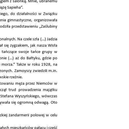
ciągiem z salonką. Mnie, ubranemu
iążę Sapieha”.
ego, do działalności w Związku
enia gimnastyczne, organizowała
odziła przedstawieniu „Zaślubiny
nalnych. Na czele szła (…) Jadzia
ł się zygzakiem, jak nasza Wisła
y tańczące swoje tańce grupy w
onie (…) aż do Bałtyku, gdzie po
le morza.” Także w roku 1928, na
onych. Zamoyscy zwiedzili m.in.
wskie rzeźnie.
sztowaniu męża przez Niemców w
czął trud prowadzenia majątku
za Stefana Wyszyńskiego, wówczas
azywała się ogromną odwagą. Oto
ckiej żandarmerii polowej w celu
tałych mieszkańców pałacu i część