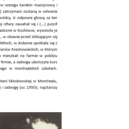
i w szeregu karabin maszynowy i
) zatrzymani zostaną w odwecie
wódcy, iż odpowie głową za ten
fiary zawahał się i (...) puścił
omadzone w Kozłówce, wywiozła je
 w obawie przed zbliżającym się
 Włoch; w Ankonie spotkała się z
Ułanów Krechowieckich, w którym
o mieszkali na farmie w pobliżu
firmie, a Jadwiga ukończyła kurs
nego w montrealskich szkołach.
arii Skłodowskiej w Montrealu,
i Jadwigę (ur. 1950); najstarszy