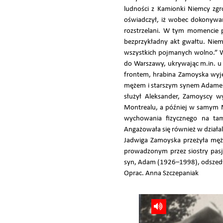
ludności z Kamionki Niemcy zgr
oświadczył, iż wobec dokonywa
rozstrzelani. W tym momencie 
bezprzykładny akt gwałtu. Niemi
wszystkich pojmanych wolno.” W 
do Warszawy, ukrywając m.in. u
frontem, hrabina Zamoyska wyjec
mężem i starszym synem Adamem,
służył Aleksander, Zamoyscy wy
Montrealu, a później w samym Mo
wychowania fizycznego na tamt
Angażowała się również w działal
Jadwiga Zamoyska przeżyła męż
prowadzonym przez siostry pasjo
syn, Adam (1926–1998), odszedł 
Oprac. Anna Szczepaniak