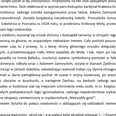
, wzięła udział w tej uroczystości. Przybyliśmy na ten ślub specjalnym po
ienie trenu. Ślub celebrował w asyście paru biskupów kardynał Krakowa ks
Kozłówce. Jadwiga została zaangażowana przez teścia, Adama Zamoyski
rzewodniczył. Została związkową naczelniczką Sokolic. Prowadziła ćwicz
zie Sokolstwa w Poznaniu w 1928 roku, w przebraniu Królowej Wisły, przew
 opis tego widowiska:
tadionu wysunął się orszak złożony z dziesiątek tancerzy w strojach regio
koroną na głowie, ze wspaniałym niebieskim trenem. Cały pochód posuwa
wien czas to z prawej, to z lewej strony głównego orszaku dołączał
ych, a przedstawiające rzeki, które wpadały do Wisły. I tak, rejon po rej
siadła na tronie Bałtyku, rzuciwszy wpierw symboliczny pierścień w fa
 Ameryce, odbyła wraz z Adamem Zamoyskim, wizytę w Stanach Zjednocz
stnicząc w zlotach Sokołów, odwiedzając rezerwat Indian czy słynne chicago
ymali w darze pamiątkowy puchar. W czasie II wojny światowej, po are
o obozów w Auschwitz, a następnie Dachau, na barkach Jadwigi spo
ałac w Kozłówce stał się miejscem schronienia wielu osób, m.in. księd
mniałych podopiecznych tego zgromadzenia. Jadwiga niejednokrotnie wyk
ów okupacji, zamieszczony w wydawnictwie „Niezwykły gość”:
kiem dotarła do pałacu wiadomość o zbliżających się oddziałach niemie
szcza mężczyźni, ukryli się – a w pałacu było się gdzie schować (...) Pozos