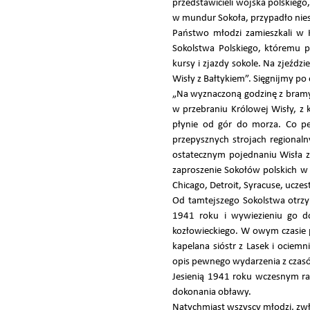
przedstawicieli wojska polskiego
w mundur Sokoła, przypadło nies
Państwo młodzi zamieszkali w 
Sokolstwa Polskiego, któremu p
kursy i zjazdy sokole. Na zjeźd
Wisły z Bałtykiem”. Sięgnijmy po
„Na wyznaczoną godzinę z bramy s
w przebraniu Królowej Wisły, z 
płynie od gór do morza. Co pe
przepysznych strojach regionaln
ostatecznym pojednaniu Wisła za
zaproszenie Sokołów polskich w
Chicago, Detroit, Syracuse, ucze
Od tamtejszego Sokolstwa otrz
1941 roku i wywiezieniu go d
kozłowieckiego. W owym czasie p
kapelana sióstr z Lasek i ocie
opis pewnego wydarzenia z czas
Jesienią 1941 roku wczesnym ran
dokonania obławy.
Natychmiast wszyscy młodzi, zwła