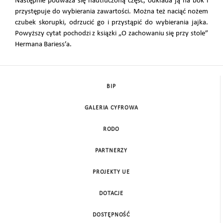
Następnie podważa się nadtłuczoną część, odkłada ją na bok i
przystępuje do wybierania zawartości. Można też naciąć nożem
czubek skorupki, odrzucić go i przystąpić do wybierania jajka.
Powyższy cytat pochodzi z ksiązki „O zachowaniu się przy stole”
Hermana Bariess’a.
BIP
GALERIA CYFROWA
RODO
PARTNERZY
PROJEKTY UE
DOTACJE
DOSTĘPNOŚĆ