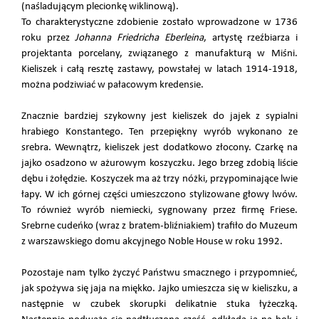
(naśladującym plecionkę wiklinową).
To charakterystyczne zdobienie zostało wprowadzone w 1736
roku przez
Johanna Friedricha Eberleina
, artystę rzeźbiarza i
projektanta porcelany, związanego z manufakturą w Miśni.
Kieliszek i całą resztę zastawy, powstałej w latach 1914-1918,
można podziwiać w pałacowym kredensie.
Znacznie bardziej szykowny jest kieliszek do jajek z sypialni
hrabiego Konstantego. Ten przepiękny wyrób wykonano ze
srebra. Wewnątrz, kieliszek jest dodatkowo złocony. Czarkę na
jajko osadzono w ażurowym koszyczku. Jego brzeg zdobią liście
dębu i żołędzie. Koszyczek ma aż trzy nóżki, przypominające lwie
łapy. W ich górnej części umieszczono stylizowane głowy lwów.
To również wyrób niemiecki, sygnowany przez firmę Friese.
Srebrne cudeńko (wraz z bratem-bliźniakiem) trafiło do Muzeum
z warszawskiego domu akcyjnego Noble House w roku 1992.
Pozostaje nam tylko życzyć Państwu smacznego i przypomnieć,
jak spożywa się jaja na miękko. Jajko umieszcza się w kieliszku, a
następnie w czubek skorupki delikatnie stuka łyżeczką.