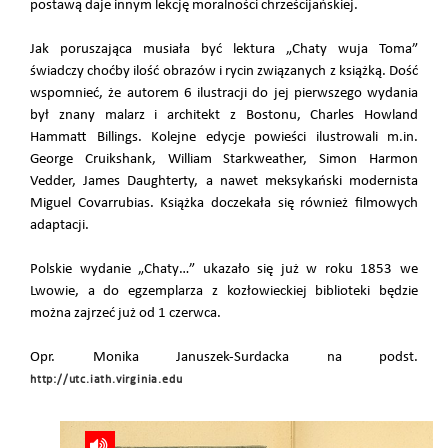
postawą daje innym lekcję moralności chrześcijańskiej.
Jak poruszająca musiała być lektura „Chaty wuja Toma”
świadczy choćby ilość obrazów i rycin związanych z książką. Dość
wspomnieć, że autorem 6 ilustracji do jej pierwszego wydania
był znany malarz i architekt z Bostonu, Charles Howland
Hammatt Billings. Kolejne edycje powieści ilustrowali m.in.
George Cruikshank, William Starkweather, Simon Harmon
Vedder, James Daughterty, a nawet meksykański modernista
Miguel Covarrubias. Książka doczekała się również filmowych
adaptacji.
Polskie wydanie „Chaty…” ukazało się już w roku 1853 we
Lwowie, a do egzemplarza z kozłowieckiej biblioteki będzie
można zajrzeć już od 1 czerwca.
Opr. Monika Januszek-Surdacka na podst.
http://utc.iath.virginia.edu