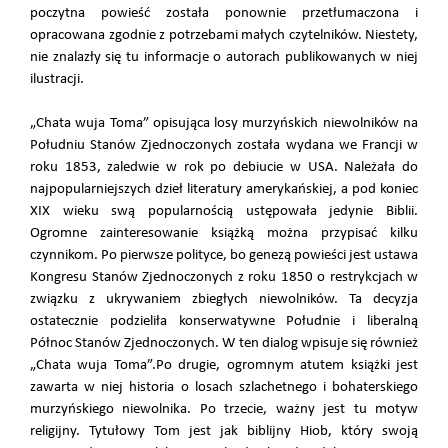
poczytna powieść została ponownie przetłumaczona i
opracowana zgodnie z potrzebami małych czytelników. Niestety,
nie znalazły się tu informacje o autorach publikowanych w niej
ilustracji.
„Chata wuja Toma” opisująca losy murzyńskich niewolników na
Południu Stanów Zjednoczonych została wydana we Francji w
roku 1853, zaledwie w rok po debiucie w USA. Należała do
najpopularniejszych dzieł literatury amerykańskiej, a pod koniec
XIX wieku swą popularnością ustępowała jedynie Biblii.
Ogromne zainteresowanie książką można przypisać kilku
czynnikom. Po pierwsze polityce, bo genezą powieści jest ustawa
Kongresu Stanów Zjednoczonych z roku 1850 o restrykcjach w
związku z ukrywaniem zbiegłych niewolników. Ta decyzja
ostatecznie podzieliła konserwatywne Południe i liberalną
Północ Stanów Zjednoczonych. W ten dialog wpisuje się również
„Chata wuja Toma”.Po drugie, ogromnym atutem książki jest
zawarta w niej historia o losach szlachetnego i bohaterskiego
murzyńskiego niewolnika. Po trzecie, ważny jest tu motyw
religijny. Tytułowy Tom jest jak biblijny Hiob, który swoją