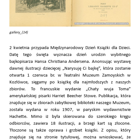
gallery_(14)
2 kwietnia przypada Międzynarodowy Dzień Książki dla Dzieci.
Datę tego święta wyznacza dzień urodzin wybitnego
bajkopisarza Hansa Christiana Andersena. Anonsując wystawę
dawnej ilustracji dziecięcej „Narysuję Ci bajkę”, która zostanie
otwarta 1 czerwca br. w Teatralni Muzeum Zamoyskich w
Kozłówce, sięgamy po książkę dla najmłodszych z naszych
zbiorów. To francuskie wydanie „Chaty wuja Toma”
amerykańskiej pisarki Harriet Beecher Stowe. Publikacja, która
znajduje się w zbiorach zabytkowej biblioteki naszego Muzeum,
została wydana w roku 1907, w paryskim wydawnictwie
Hachette. Mimo iż była skierowana do szerokiego kręgu
odbiorców, zawiera 18 ilustracji, a brzegi kart są złocone.
Tłoczone są także oprawa i grzbiet książki. Z opisu, który
znajduje się na stronie tytułowej, można wnioskować, że