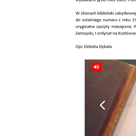
wydawano ją do roku 1881. Późni
W zbiorach biblioteki zabytkow
do ostatniego numeru z roku 19
oryginalne zaszyty miesięczne. 
Zamoyski, I ordynat na Kozłówce
Opr. Elżbieta Dybała