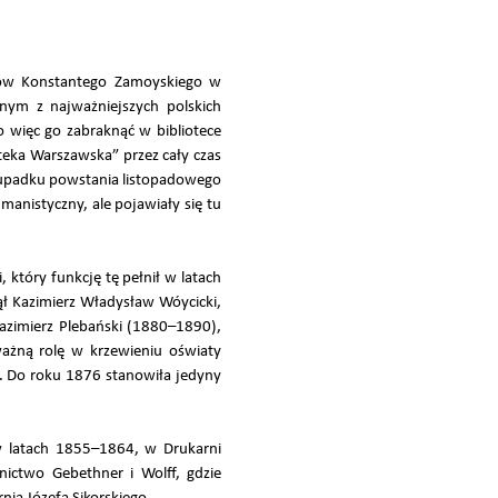
ów Konstantego Zamoyskiego w
dnym z najważniejszych polskich
 więc go zabraknąć w bibliotece
teka Warszawska” przez cały czas
o upadku powstania listopadowego
anistyczny, ale pojawiały się tu
 który funkcję tę pełnił w latach
ł Kazimierz Władysław Wóycicki,
Kazimierz Plebański (1880–1890),
ażną rolę w krzewieniu oświaty
h. Do roku 1876 stanowiła jedyny
w latach 1855–1864, w Drukarni
ictwo Gebethner i Wolff, gdzie