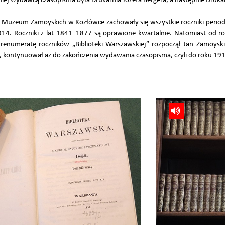
ej wydawcą czasopisma była Drukarnia Józefa Bergera, a następnie Drukarn
ej Muzeum Zamoyskich w Kozłówce zachowały się wszystkie roczniki perio
14. Roczniki z lat 1841–1877 są oprawione kwartalnie. Natomiast od 
Prenumeratę roczników „Biblioteki Warszawskiej” rozpoczął Jan Zamoysk
, kontynuował aż do zakończenia wydawania czasopisma, czyli do roku 19