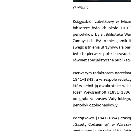
gallery_(9)
Księgozbiór zabytkowy w Muz
bibliotece było ich około 10 0
periodyków była „Biblioteka Wa
Zamoyskich. Był to miesięcznik 
swego istnienia utrzymywała bar
było to pierwsze polskie czasop
również specjalistyczne publikac
Pierwszym redaktorem naczelnym „
1841–1843, a w zespole redakcy
który pełnił ją dwukrotnie: w l
Józef Weyssenhoff (1891–1896)
odegrała za czasów Wóycickiego,
periodyk ogólnonaukowy.
Początkowo (1841-1854) czasop
„Gazety Codziennej” w Warszaw