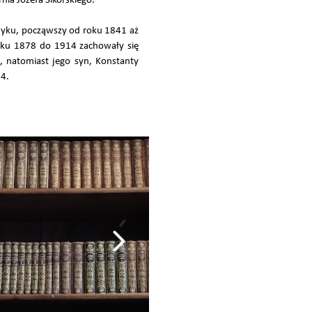
ia Józefa Sikorskiego.
dyku, począwszy od roku 1841 aż
roku 1878 do 1914 zachowały się
i, natomiast jego syn, Konstanty
14.