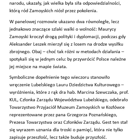
narodu, ukazały, jak wielka była siła odpowiedzialności,
którą ród Zamoyskich niósł przez pokolenia.
W panelowej rozmowie ukazano dwa równoległe, lecz
jednakowo znaczące szlaki walki o wolność: Maurycy
Zamoyski kroczył drogą polityki i dyplomacji, podczas gdy
Aleksander Leszek mierzył się z losem na drodze wysiłku
zbrojnego. Obaj – choć tak różni w metodach działania –
spotykali się w jednym celu: by przywrócić Polsce należne
jej miejsce na mapie świata.
Symboliczne dopełnienie tego wieczoru stanowiło
wręczenie Lubelskiego Lauru Dziedzictwa Kulturowego –
wyróżnienia, które z rąk dra hab. Marcina Szewczaka, prof.
KUL, Członka Zarządu Województwa Lubelskiego, odebrało
Towarzystwo Przyjaciół Muzeum Zamoyskich w Kozłówce
reprezentowane przez pana Grzegorza Poznańskiego,
Prezesa Towarzystwa oraz Członków Zarządu. Gest ten stał
się wyrazem uznania dla troski o pamięć, która nie tylko
zapisuje przeszłość, lecz także buduje przyszłość.