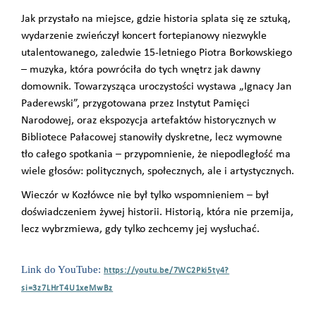
Jak przystało na miejsce, gdzie historia splata się ze sztuką,
wydarzenie zwieńczył koncert fortepianowy niezwykle
utalentowanego, zaledwie 15-letniego Piotra Borkowskiego
– muzyka, która powróciła do tych wnętrz jak dawny
domownik. Towarzysząca uroczystości wystawa „Ignacy Jan
Paderewski”, przygotowana przez Instytut Pamięci
Narodowej, oraz ekspozycja artefaktów historycznych w
Bibliotece Pałacowej stanowiły dyskretne, lecz wymowne
tło całego spotkania – przypomnienie, że niepodległość ma
wiele głosów: politycznych, społecznych, ale i artystycznych.
Wieczór w Kozłówce nie był tylko wspomnieniem – był
doświadczeniem żywej historii. Historią, która nie przemija,
lecz wybrzmiewa, gdy tylko zechcemy jej wysłuchać.
Link do YouTube:
https://youtu.be/7WC2Pki5ty4?
si=3z7LHrT4U1xeMwBz