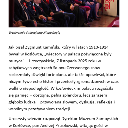
Wydarzenie świętujemy Niepodległą
Jak pisał Zygmunt Kamiński, który w latach 1910-1914
bywał w Kozłówce, „wieczory w pałacu poświęcone były
muzyce” – i rzeczywiście, 7 listopada 2025 roku w
zabytkowych wnętrzach Salonu Czerwonego znów
rozbrzmiały dźwięki fortepianu, ale także opowieści, które
niczym żywe echo historii przeniosły zgromadzonych w czas
walki o niepodległość. W kozłowieckim pałacu rozgościła
się pamięć – dostojna, pełna splendoru, lecz zarazem
głęboko ludzka – przywołana słowem, dyskusją, refleksją i
wspólnym przeżywaniem tradycji.
Uroczysty wieczór rozpoczął Dyrektor Muzeum Zamoyskich
w Kozłówce, pan Andrzej Pruszkowski, witając gości w