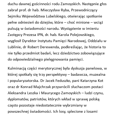
duchu dawnej gościnności rodu Zamoyskich. Następnie głos
zabrał prof. dr hab. Mieczysław Ryba, Przewodniczący
Sejmiku Województwa Lubelskiego, otwierając spotkanie
pełne odniesień do dziejów, które – choć minione – wciąż
pulsują w świadomości narodu. Wystąpienie w imieniu
Zastępcy Prezesa IPN, dr. hab. Karola Polejowskiego,
wygłosił Dyrektor Instytutu Pamięci Narodowej, Oddziału w
Lublinie, dr Robert Derewenda, podkreślając, że historia to
nie tylko przedmiot badań, lecz dziedzictwo zobowiązujące
do odpowiedzialnego pielęgnowania pamięci.
Kulminacją części merytorycznej była dyskusja panelowa, w
której spotkały się trzy perspektywy – badawcza, muzealna
i popularyzatorska. Dr Jacek Feduszko, pani Katarzyna Kot
oraz dr Konrad Majchrzak przywrócili słuchaczom postaci
Aleksandra Leszka i Maurycego Zamoyskich – ludzi czynu,
dyplomatów, patriotów, których wkład w sprawę polską
często pozostaje niedostatecznie wybrzmiany w
powszechnej świadomości. Ich losy, splecione z losami