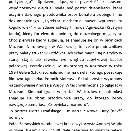
politycznego”. Spoiwem, łączącym przeszłość z czasami
współczesnymi Wajdzie, miała być postać dziennikarki, która
uczyni z dawnego przodownika pracy bohatera swojego filmu
dokumentalnego. „Dyrektor niechętnie nawet wpuszcza tu
kogokolwiek” – to zdanie usłyszy filmowa Agnieszka (Krystyna
Janda), kiedy fortelem dostanie się do muzealnego magazynu.
Choć pierwsze kadry sugerują, że znajduje się on w piwnicach
Muzeum Narodowego w Warszawie, to rzeźb przodowników
pracy należy szukać w Kozłówce. Ich skład mieścił się nie tylko w
starej stajni, ale również we wnętrzu zabytkowej kaplicy
pałacowej. Paradoksalnie, w utworzonej w Kozłówce w roku
1994 Galerii Sztuki Socrealizmu nie ma dzieła, którego poszukuje
filmowa Agnieszka. Pomnik Mateusza Birkuta został wykonany
na zamówienie Andrzeja Wajdy. W tej chwili można go oglądać w
Muzeum Kinematografii w Łodzi. W Kozłówce natomiast
znajduje się obraz przodownika pracy, do którego losów
nawiązuje scenariusz „Człowieka z marmuru”.
To portret Piotra Ożańskiego – murarza z Nowej Huty (862%
normy).
Pałac Zamoyskich w całej swej krasie wykorzysta Andrzej Wajda
w filmie „Biesy” z roku 1988. Sale pałacowe to wnętrza pałacu