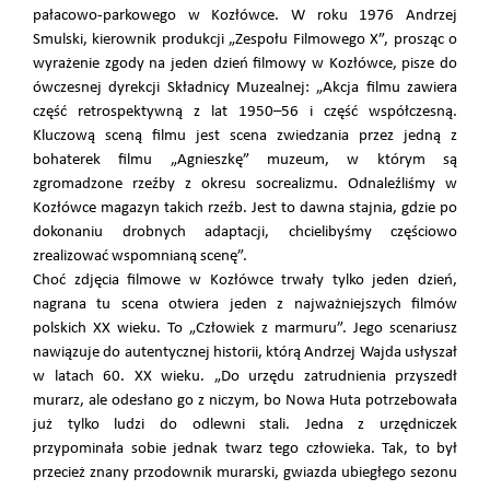
pałacowo-parkowego w Kozłówce. W roku 1976 Andrzej
Smulski, kierownik produkcji „Zespołu Filmowego X”, prosząc o
wyrażenie zgody na jeden dzień filmowy w Kozłówce, pisze do
ówczesnej dyrekcji Składnicy Muzealnej: „Akcja filmu zawiera
część retrospektywną z lat 1950–56 i część współczesną.
Kluczową sceną filmu jest scena zwiedzania przez jedną z
bohaterek filmu „Agnieszkę” muzeum, w którym są
zgromadzone rzeźby z okresu socrealizmu. Odnaleźliśmy w
Kozłówce magazyn takich rzeźb. Jest to dawna stajnia, gdzie po
dokonaniu drobnych adaptacji, chcielibyśmy częściowo
zrealizować wspomnianą scenę”.
Choć zdjęcia filmowe w Kozłówce trwały tylko jeden dzień,
nagrana tu scena otwiera jeden z najważniejszych filmów
polskich XX wieku. To „Człowiek z marmuru”. Jego scenariusz
nawiązuje do autentycznej historii, którą Andrzej Wajda usłyszał
w latach 60. XX wieku. „Do urzędu zatrudnienia przyszedł
murarz, ale odesłano go z niczym, bo Nowa Huta potrzebowała
już tylko ludzi do odlewni stali. Jedna z urzędniczek
przypominała sobie jednak twarz tego człowieka. Tak, to był
przecież znany przodownik murarski, gwiazda ubiegłego sezonu