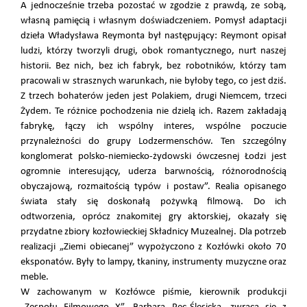
A jednocześnie trzeba pozostać w zgodzie z prawdą, ze sobą,
własną pamięcią i własnym doświadczeniem. Pomysł adaptacji
dzieła Władysława Reymonta był następujący: Reymont opisał
ludzi, którzy tworzyli drugi, obok romantycznego, nurt naszej
historii. Bez nich, bez ich fabryk, bez robotników, którzy tam
pracowali w strasznych warunkach, nie byłoby tego, co jest dziś.
Z trzech bohaterów jeden jest Polakiem, drugi Niemcem, trzeci
Żydem. Te różnice pochodzenia nie dzielą ich. Razem zakładają
fabrykę, łączy ich wspólny interes, wspólne poczucie
przynależności do grupy Lodzermenschów. Ten szczególny
konglomerat polsko-niemiecko-żydowski ówczesnej Łodzi jest
ogromnie interesujący, uderza barwnością, różnorodnością
obyczajową, rozmaitością typów i postaw”. Realia opisanego
świata stały się doskonałą pożywką filmową. Do ich
odtworzenia, oprócz znakomitej gry aktorskiej, okazały się
przydatne zbiory kozłowieckiej Składnicy Muzealnej. Dla potrzeb
realizacji „Ziemi obiecanej” wypożyczono z Kozłówki około 70
eksponatów. Były to lampy, tkaniny, instrumenty muzyczne oraz
meble.
W zachowanym w Kozłówce piśmie, kierownik produkcji