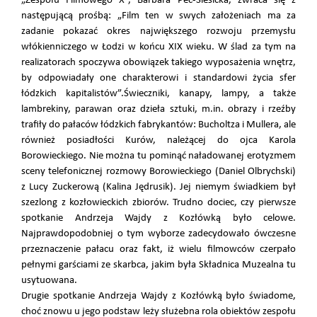
„Zespołu Filmowego X”, Barbara Pec-Ślesicka, zwraca się z
następującą prośbą: „Film ten w swych założeniach ma za
zadanie pokazać okres największego rozwoju przemysłu
włókienniczego w Łodzi w końcu XIX wieku. W ślad za tym na
realizatorach spoczywa obowiązek takiego wyposażenia wnętrz,
by odpowiadały one charakterowi i standardowi życia sfer
łódzkich kapitalistów”.Świeczniki, kanapy, lampy, a także
lambrekiny, parawan oraz dzieła sztuki, m.in. obrazy i rzeźby
trafiły do pałaców łódzkich fabrykantów: Bucholtza i Mullera, ale
również posiadłości Kurów, należącej do ojca Karola
Borowieckiego. Nie można tu pominąć naładowanej erotyzmem
sceny telefonicznej rozmowy Borowieckiego (Daniel Olbrychski)
z Lucy Zuckerową (Kalina Jędrusik). Jej niemym świadkiem był
szezlong z kozłowieckich zbiorów. Trudno dociec, czy pierwsze
spotkanie Andrzeja Wajdy z Kozłówką było celowe.
Najprawdopodobniej o tym wyborze zadecydowało ówczesne
przeznaczenie pałacu oraz fakt, iż wielu filmowców czerpało
pełnymi garściami ze skarbca, jakim była Składnica Muzealna tu
usytuowana.
Drugie spotkanie Andrzeja Wajdy z Kozłówką było świadome,
choć znowu u jego podstaw leży służebna rola obiektów zespołu