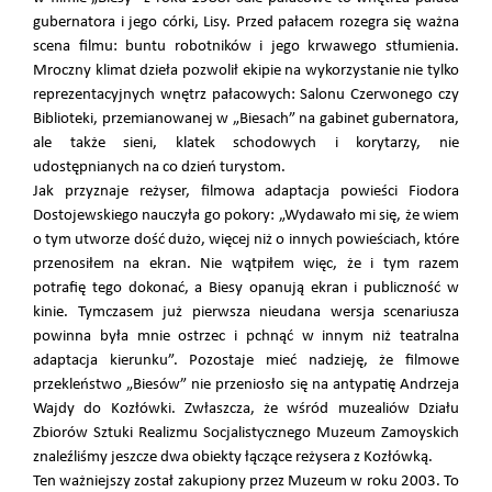
gubernatora i jego córki, Lisy. Przed pałacem rozegra się ważna
scena filmu: buntu robotników i jego krwawego stłumienia.
Mroczny klimat dzieła pozwolił ekipie na wykorzystanie nie tylko
reprezentacyjnych wnętrz pałacowych: Salonu Czerwonego czy
Biblioteki, przemianowanej w „Biesach” na gabinet gubernatora,
ale także sieni, klatek schodowych i korytarzy, nie
udostępnianych na co dzień turystom.
Jak przyznaje reżyser, filmowa adaptacja powieści Fiodora
Dostojewskiego nauczyła go pokory: „Wydawało mi się, że wiem
o tym utworze dość dużo, więcej niż o innych powieściach, które
przenosiłem na ekran. Nie wątpiłem więc, że i tym razem
potrafię tego dokonać, a Biesy opanują ekran i publiczność w
kinie. Tymczasem już pierwsza nieudana wersja scenariusza
powinna była mnie ostrzec i pchnąć w innym niż teatralna
adaptacja kierunku”. Pozostaje mieć nadzieję, że filmowe
przekleństwo „Biesów” nie przeniosło się na antypatię Andrzeja
Wajdy do Kozłówki. Zwłaszcza, że wśród muzealiów Działu
Zbiorów Sztuki Realizmu Socjalistycznego Muzeum Zamoyskich
znaleźliśmy jeszcze dwa obiekty łączące reżysera z Kozłówką.
Ten ważniejszy został zakupiony przez Muzeum w roku 2003. To