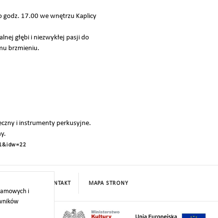
 o godz. 17.00 we wnętrzu Kaplicy
ej głębi i niezwykłej pasji do
emu brzmieniu.
czny i instrumenty perkusyjne.
y.
=1&idw=22
PROJEKTY
KONTAKT
MAPA STRONY
klamowych i
owników