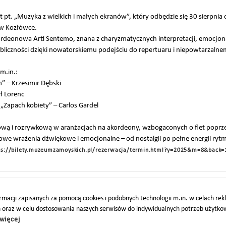
 pt. „Muzyka z wielkich i małych ekranów”, który odbędzie się 30 sierpnia
w Kozłówce.
deonowa Arti Sentemo, znana z charyzmatycznych interpretacji, emocjonaln
ubliczności dzięki nowatorskiemu podejściu do repertuaru i niepowtarzaln
m.in.:
” – Krzesimir Dębski
ł Lorenc
„Zapach kobiety” – Carlos Gardel
ową i rozrywkową w aranżacjach na akordeony, wzbogaconych o flet poprze
we wrażenia dźwiękowe i emocjonalne – od nostalgii po pełne energii rytm
ps://bilety.muzeumzamoyskich.pl/rezerwacja/termin.html?y=2025&m=8&back
O
PARTNERZY
PROJEKTY UE
DOTACJE
DOSTĘPNOŚĆ
macji zapisanych za pomocą cookies i podobnych technologii m.in. w celach re
h oraz w celu dostosowania naszych serwisów do indywidualnych potrzeb użytk
więcej