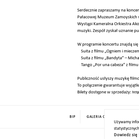
Serdecznie zapraszamy na koncert
Pałacowej Muzeum Zamoyskich 
Wystąpi Kameralna Orkiestra Akor
muzyki. Zespół zyskał uznanie p
W programie koncertu znajdą się 
Suita z filmu „Ogniem i mieczem
Suita z filmu „Bandyta” – Micha
Tango „Por una cabeza” z filmu 
Publiczność usłyszy muzykę film
To połączenie gwarantuje wyjątko
Bilety dostępne w sprzedaży:
htt
BIP
GALERIA CYFROWA
ROD
Używamy infor
statystycznyc
Dowiedz się 