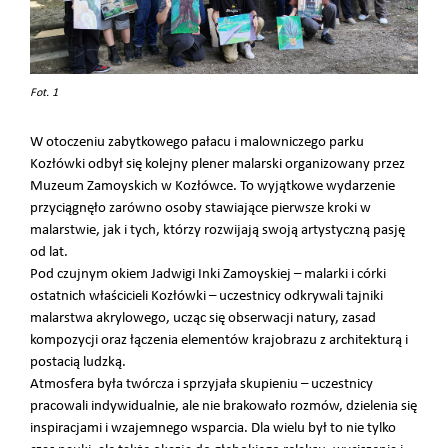
Fot. 1
W otoczeniu zabytkowego pałacu i malowniczego parku
Kozłówki odbył się kolejny plener malarski organizowany przez
Muzeum Zamoyskich w Kozłówce. To wyjątkowe wydarzenie
przyciągnęło zarówno osoby stawiające pierwsze kroki w
malarstwie, jak i tych, którzy rozwijają swoją artystyczną pasję
od lat.
Pod czujnym okiem Jadwigi Inki Zamoyskiej – malarki i córki
ostatnich właścicieli Kozłówki – uczestnicy odkrywali tajniki
malarstwa akrylowego, ucząc się obserwacji natury, zasad
kompozycji oraz łączenia elementów krajobrazu z architekturą i
postacią ludzką.
Atmosfera była twórcza i sprzyjała skupieniu – uczestnicy
pracowali indywidualnie, ale nie brakowało rozmów, dzielenia się
inspiracjami i wzajemnego wsparcia. Dla wielu był to nie tylko