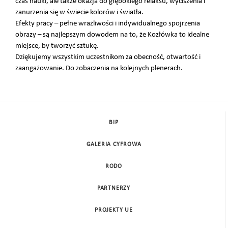
czas nauki, ale także okazja do głębokiego relaksu, wyciszenia i
zanurzenia się w świecie kolorów i światła.
Efekty pracy – pełne wrażliwości i indywidualnego spojrzenia
obrazy – są najlepszym dowodem na to, że Kozłówka to idealne
miejsce, by tworzyć sztukę.
Dziękujemy wszystkim uczestnikom za obecność, otwartość i
zaangażowanie. Do zobaczenia na kolejnych plenerach.
BIP
GALERIA CYFROWA
RODO
PARTNERZY
PROJEKTY UE