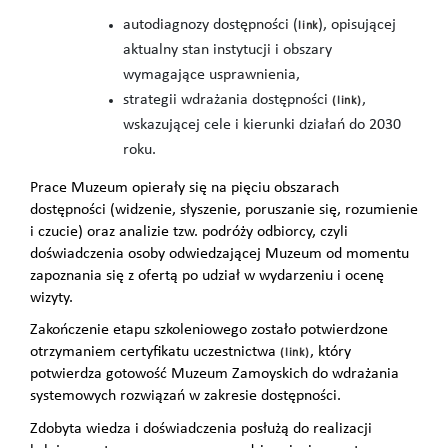
autodiagnozy dostępności (
), opisującej
link
aktualny stan instytucji i obszary
wymagające usprawnienia,
strategii wdrażania dostępności
,
(
link
)
wskazującej cele i kierunki działań do 2030
roku.
Prace Muzeum opierały się na pięciu obszarach
dostępności (widzenie, słyszenie, poruszanie się, rozumienie
i czucie) oraz analizie tzw. podróży odbiorcy, czyli
doświadczenia osoby odwiedzającej Muzeum od momentu
zapoznania się z ofertą po udział w wydarzeniu i ocenę
wizyty.
Zakończenie etapu szkoleniowego zostało potwierdzone
otrzymaniem certyfikatu uczestnictwa
, który
(
link
)
potwierdza gotowość Muzeum Zamoyskich do wdrażania
systemowych rozwiązań w zakresie dostępności.
Zdobyta wiedza i doświadczenia posłużą do realizacji