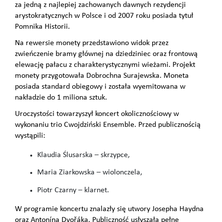
za jedną z najlepiej zachowanych dawnych rezydencji
arystokratycznych w Polsce i od 2007 roku posiada tytuł
Pomnika Historii.
Na rewersie monety przedstawiono widok przez
zwieńczenie bramy głównej na dziedziniec oraz frontową
elewację pałacu z charakterystycznymi wieżami. Projekt
monety przygotowała Dobrochna Surajewska. Moneta
posiada standard obiegowy i została wyemitowana w
nakładzie do 1 miliona sztuk.
Uroczystości towarzyszył koncert okolicznościowy w
wykonaniu trio Cwojdziński Ensemble. Przed publicznością
wystąpili:
Klaudia Ślusarska – skrzypce,
Maria Ziarkowska – wiolonczela,
Piotr Czarny – klarnet.
W programie koncertu znalazły się utwory Josepha Haydna
oraz Antonína Dvořáka. Publiczność usłyszała pełne