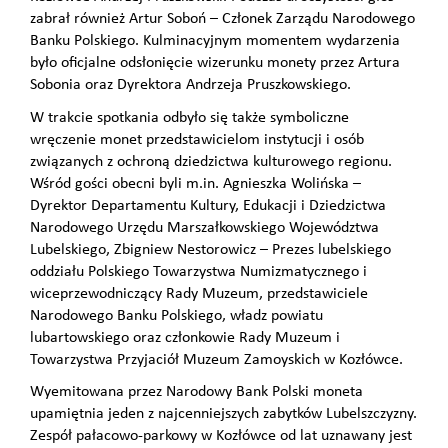
zabrał również Artur Soboń – Członek Zarządu Narodowego
Banku Polskiego. Kulminacyjnym momentem wydarzenia
było oficjalne odsłonięcie wizerunku monety przez Artura
Sobonia oraz Dyrektora Andrzeja Pruszkowskiego.
W trakcie spotkania odbyło się także symboliczne
wręczenie monet przedstawicielom instytucji i osób
związanych z ochroną dziedzictwa kulturowego regionu.
Wśród gości obecni byli m.in. Agnieszka Wolińska –
Dyrektor Departamentu Kultury, Edukacji i Dziedzictwa
Narodowego Urzędu Marszałkowskiego Województwa
Lubelskiego, Zbigniew Nestorowicz – Prezes lubelskiego
oddziału Polskiego Towarzystwa Numizmatycznego i
wiceprzewodniczący Rady Muzeum, przedstawiciele
Narodowego Banku Polskiego, władz powiatu
lubartowskiego oraz członkowie Rady Muzeum i
Towarzystwa Przyjaciół Muzeum Zamoyskich w Kozłówce.
Wyemitowana przez Narodowy Bank Polski moneta
upamiętnia jeden z najcenniejszych zabytków Lubelszczyzny.
Zespół pałacowo-parkowy w Kozłówce od lat uznawany jest